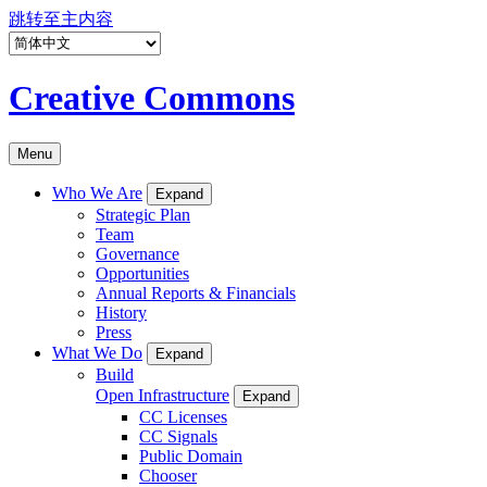
跳转至主内容
Creative Commons
Menu
Who We Are
Expand
Strategic Plan
Team
Governance
Opportunities
Annual Reports & Financials
History
Press
What We Do
Expand
Build
Open Infrastructure
Expand
CC Licenses
CC Signals
Public Domain
Chooser