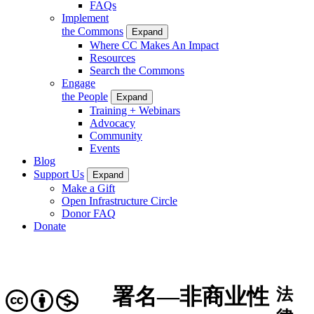
FAQs
Implement
the Commons
Expand
Where CC Makes An Impact
Resources
Search the Commons
Engage
the People
Expand
Training + Webinars
Advocacy
Community
Events
Blog
Support Us
Expand
Make a Gift
Open Infrastructure Circle
Donor FAQ
Donate
署名—非商业性
法