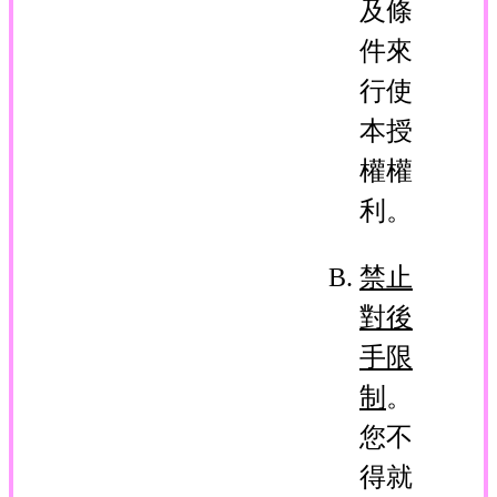
及條
件來
行使
本授
權權
利。
禁止
對後
手限
制
。
您不
得就