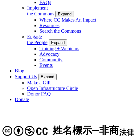
FAQs
Implement
the Commons
Expand
Where CC Makes An Impact
Resources
Search the Commons
Engage
the People
Expand
Training + Webinars
Advocacy
Community
Events
Blog
Support Us
Expand
Make a Gift
Open Infrastructure Circle
Donor FAQ
Donate
姓名標示─非商
CC
法律