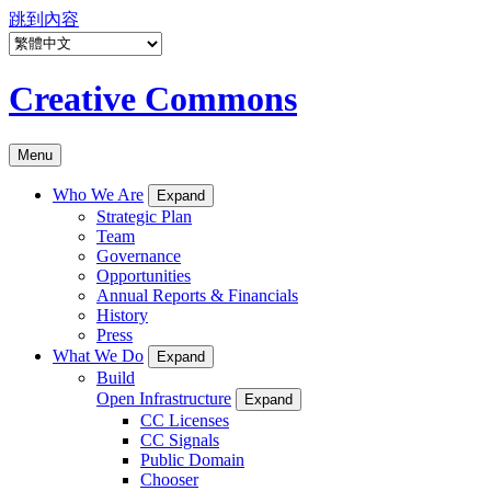
跳到內容
Creative Commons
Menu
Who We Are
Expand
Strategic Plan
Team
Governance
Opportunities
Annual Reports & Financials
History
Press
What We Do
Expand
Build
Open Infrastructure
Expand
CC Licenses
CC Signals
Public Domain
Chooser