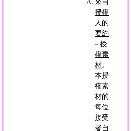
來自
授權
人的
要約
– 授
權素
材
。
本授
權素
材的
每位
接受
者自