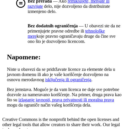
Bez prerada
— Ako
remiksujete, menjate ili
razvijate
delo, nije dozvoljeno da distribuirate
izmenjeno delo.
Bez dodatnih ograničenja
— U obavezi ste da ne
primenjujete pravne odredbe ili
tehnološke
mere
koje pravno ograničavaju druge da čine sve
ono što je dozvoljeno licencom.
Napomene:
Niste u obavezi da se pridržavate licence za elemente dela u
javnom domenu ili ako je vaše korišćenje dozvoljeno na
osnovu merodavnog
isključenja ili ograničenja
.
Bez jemstava. Moguće je da vam licenca ne daje sve potrebne
dozvole za nameravano korišćenje. Na primer, druga prava kao
što su
izlaganje javnosti, prava privatnosti ili moralna prava
mogu da ograniče način vašeg korišćenja dela.
Creative Commons is the nonprofit behind the open licenses and
other legal tools that allow creators to share their work. Our legal