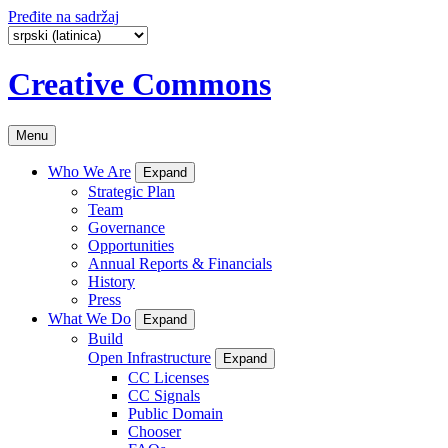
Pređite na sadržaj
Creative Commons
Menu
Who We Are
Expand
Strategic Plan
Team
Governance
Opportunities
Annual Reports & Financials
History
Press
What We Do
Expand
Build
Open Infrastructure
Expand
CC Licenses
CC Signals
Public Domain
Chooser