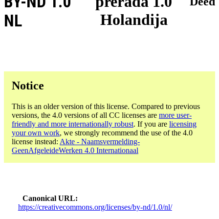
BY-ND 1.0
prerada 1.0
Deed
Holandija
NL
Notice
This is an older version of this license. Compared to previous
versions, the 4.0 versions of all CC licenses are
more user-
friendly and more internationally robust
. If you are
licensing
your own work
, we strongly recommend the use of the 4.0
license instead:
Akte - Naamsvermelding-
GeenAfgeleideWerken 4.0 Internationaal
Canonical URL
https://creativecommons.org/licenses/by-nd/1.0/nl/