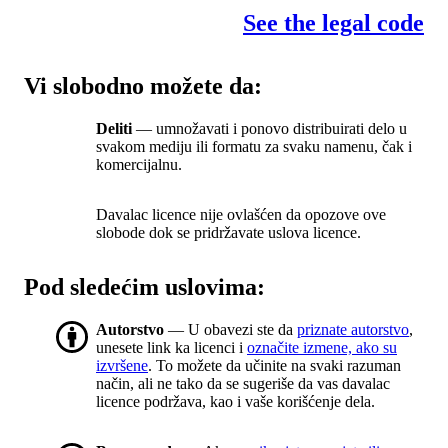
See the legal code
Vi slobodno možete da:
Deliti
— umnožavati i ponovo distribuirati delo u
svakom mediju ili formatu za svaku namenu, čak i
komercijalnu.
Davalac licence nije ovlašćen da opozove ove
slobode dok se pridržavate uslova licence.
Pod sledećim uslovima:
Autorstvo
— U obavezi ste da
priznate autorstvo
,
unesete link ka licenci i
označite izmene, ako su
izvršene
. To možete da učinite na svaki razuman
način, ali ne tako da se sugeriše da vas davalac
licence podržava, kao i vaše korišćenje dela.