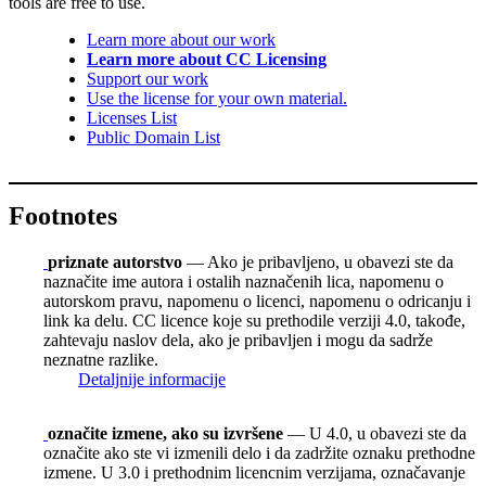
tools are free to use.
Learn more about our work
Learn more about CC Licensing
Support our work
Use the license for your own material.
Licenses List
Public Domain List
Footnotes
priznate autorstvo
— Ako je pribavljeno, u obavezi ste da
naznačite ime autora i ostalih naznačenih lica, napomenu o
autorskom pravu, napomenu o licenci, napomenu o odricanju i
link ka delu. CC licence koje su prethodile verziji 4.0, takođe,
zahtevaju naslov dela, ako je pribavljen i mogu da sadrže
neznatne razlike.
Detaljnije informacije
označite izmene, ako su izvršene
— U 4.0, u obavezi ste da
označite ako ste vi izmenili delo i da zadržite oznaku prethodne
izmene. U 3.0 i prethodnim licencnim verzijama, označavanje