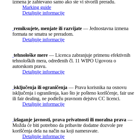
izmena je zahtevano samo ako ste vi stvorili preradu.
Marking guide
Detaljnije informacije
remiksujete, menjate ili razvijate
— Jednostavna izmena
formata ne smatra se preradom.
Detaljnije informacije
tehnološke mere
— Licenca zabranjuje primenu efektivnih
tehnoloških mera, određenih čl. 11 WIPO Ugovora o
autorskom pravu.
Detaljnije informacije
isključenja ili ograničenja
— Prava korisnika na osnovu
isključenja i ogranilenja, kao što je pošteno korišćenje, fair use
ili fair dealing, ne podležu pravnom dejstvu CC licenci.
Detaljnije informacije
izlaganje javnosti, prava privatnosti ili moralna prava
—
Možda će biti potrebno da pribavite dodatne dozvole pre
korišćenja dela na način na koji nameravate.
Detaljnije informacije