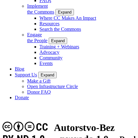
FAQs
Implement
the Commons
Expand
Where CC Makes An Impact
Resources
Search the Commons
Engage
the People
Expand
Training + Webinars
Advocacy
Community
Events
Blog
Support Us
Expand
Make a Gift
Open Infrastructure Circle
Donor FAQ
Donate
CC
Autorstvo-Bez