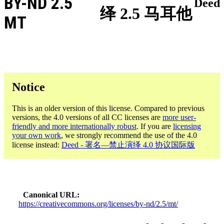
BY-ND 2.5
Deed
绎 2.5 马耳他
MT
Notice
This is an older version of this license. Compared to previous
versions, the 4.0 versions of all CC licenses are
more user-
friendly and more internationally robust
. If you are
licensing
your own work
, we strongly recommend the use of the 4.0
license instead:
Deed - 署名—禁止演绎 4.0 协议国际版
Canonical URL
https://creativecommons.org/licenses/by-nd/2.5/mt/