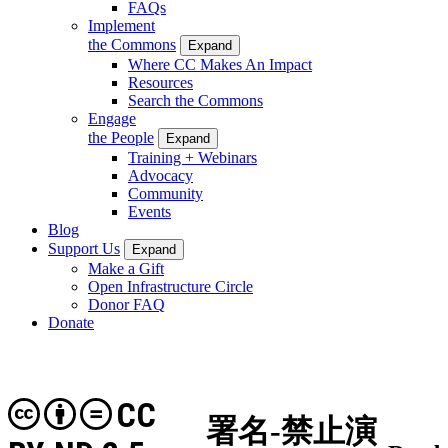
FAQs
Implement
the Commons
Expand
Where CC Makes An Impact
Resources
Search the Commons
Engage
the People
Expand
Training + Webinars
Advocacy
Community
Events
Blog
Support Us
Expand
Make a Gift
Open Infrastructure Circle
Donor FAQ
Donate
CC
署名-禁止演