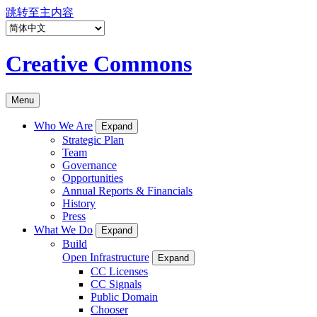
跳转至主内容
Creative Commons
Menu
Who We Are
Expand
Strategic Plan
Team
Governance
Opportunities
Annual Reports & Financials
History
Press
What We Do
Expand
Build
Open Infrastructure
Expand
CC Licenses
CC Signals
Public Domain
Chooser