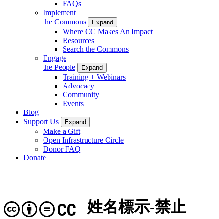
FAQs
Implement
the Commons
Expand
Where CC Makes An Impact
Resources
Search the Commons
Engage
the People
Expand
Training + Webinars
Advocacy
Community
Events
Blog
Support Us
Expand
Make a Gift
Open Infrastructure Circle
Donor FAQ
Donate
姓名標示-禁止
CC