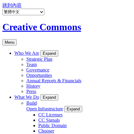
跳到內容
Creative Commons
Menu
Who We Are
Expand
Strategic Plan
Team
Governance
Opportunities
Annual Reports & Financials
History
Press
What We Do
Expand
Build
Open Infrastructure
Expand
CC Licenses
CC Signals
Public Domain
Chooser