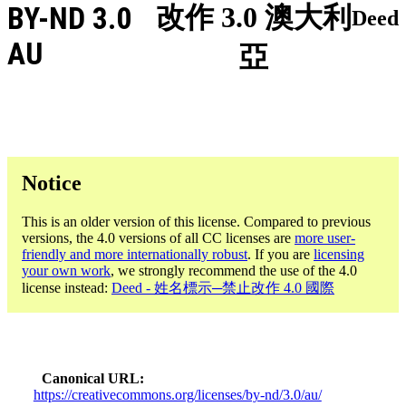
BY-ND 3.0
改作 3.0 澳大利
Deed
AU
亞
Notice
This is an older version of this license. Compared to previous
versions, the 4.0 versions of all CC licenses are
more user-
friendly and more internationally robust
. If you are
licensing
your own work
, we strongly recommend the use of the 4.0
license instead:
Deed - 姓名標示─禁止改作 4.0 國際
Canonical URL
https://creativecommons.org/licenses/by-nd/3.0/au/