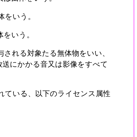
体をいう。
体をいう。
与される対象たる無体物をいい、
放送にかかる音又は影像をすべて
れている、以下のライセンス属性