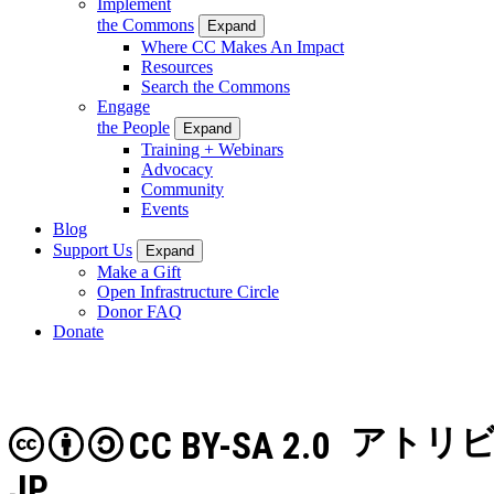
Implement
the Commons
Expand
Where CC Makes An Impact
Resources
Search the Commons
Engage
the People
Expand
Training + Webinars
Advocacy
Community
Events
Blog
Support Us
Expand
Make a Gift
Open Infrastructure Circle
Donor FAQ
Donate
アトリビ
CC BY-SA 2.0
JP