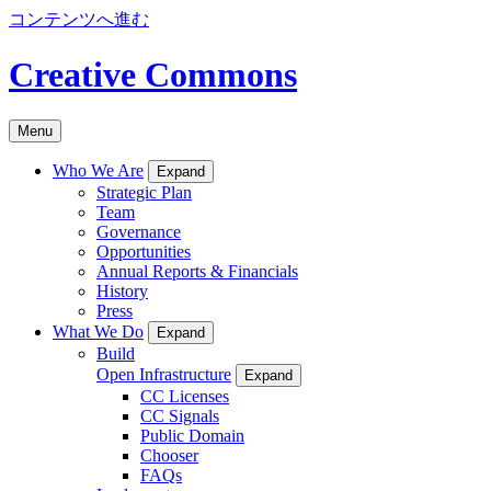
コンテンツへ進む
Creative Commons
Menu
Who We Are
Expand
Strategic Plan
Team
Governance
Opportunities
Annual Reports & Financials
History
Press
What We Do
Expand
Build
Open Infrastructure
Expand
CC Licenses
CC Signals
Public Domain
Chooser
FAQs