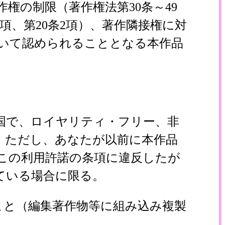
権の制限（著作権法第30条～49
4項、第20条2項）、著作隣接権に対
づいて認められることとなる本作品
国で、ロイヤリティ・フリー、非
。ただし、あなたが以前に本作品
この利用許諾の条項に違反したが
ている場合に限る。
こと（編集著作物等に組み込み複製