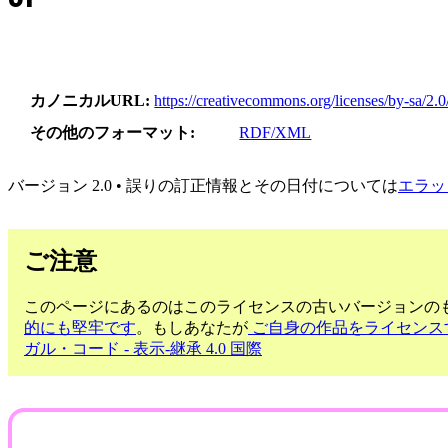
カノニカルURL
https://creativecommons.org/licenses/by-sa/2.0/
その他のフォーマット
RDF/XML
バージョン 2.0 • 誤りの訂正情報とその日付については
エラッ
ご注意
このページにあるのはこのライセンスの古いバージョンのも
的にも堅牢です
。もしあなたが
ご自身の作品をライセンス
ガル・コード - 表示-継承 4.0 国際