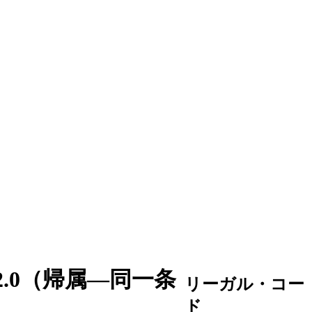
.0（帰属―同一条
リーガル・コー
ド