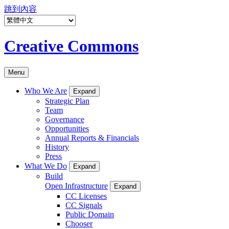
跳到內容
Creative Commons
Menu
Who We Are
Expand
Strategic Plan
Team
Governance
Opportunities
Annual Reports & Financials
History
Press
What We Do
Expand
Build
Open Infrastructure
Expand
CC Licenses
CC Signals
Public Domain
Chooser