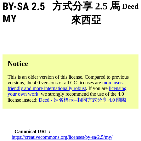
BY-SA 2.5
方式分享 2.5 馬
Deed
MY
來西亞
Notice
This is an older version of this license. Compared to previous
versions, the 4.0 versions of all CC licenses are
more user-
friendly and more internationally robust
. If you are
licensing
your own work
, we strongly recommend the use of the 4.0
license instead:
Deed - 姓名標示─相同方式分享 4.0 國際
Canonical URL
https://creativecommons.org/licenses/by-sa/2.5/my/