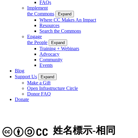
FAQs
Implement
the Commons
Expand
Where CC Makes An Impact
Resources
Search the Commons
Engage
the People
Expand
Training + Webinars
Advocacy
Community
Events
Blog
Support Us
Expand
Make a Gift
Open Infrastructure Circle
Donor FAQ
Donate
姓名標示-相同
CC