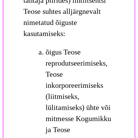
tähtaja piirides) lihtlitsentsi
Teose suhtes alljärgnevalt
nimetatud õiguste
kasutamiseks:
õigus Teose
reprodutseerimiseks,
Teose
inkorporeerimiseks
(liitmiseks,
lülitamiseks) ühte või
mitmesse Kogumikku
ja Teose