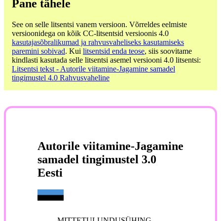
Pane tähele
See on selle litsentsi vanem versioon. Võrreldes eelmiste
versioonidega on kõik CC-litsentsid versioonis 4.0
kasutajasõbralikumad ja rahvusvaheliseks kasutamiseks
paremini sobivad
. Kui
litsentsid enda teose
, siis soovitame
kindlasti kasutada selle litsentsi asemel versiooni 4.0 litsentsi:
Litsentsi tekst - Autorile viitamine-Jagamine samadel
tingimustel 4.0 Rahvusvaheline
Autorile viitamine-Jagamine
samadel tingimustel 3.0
Eesti
MITTETULUNDUSÜHING