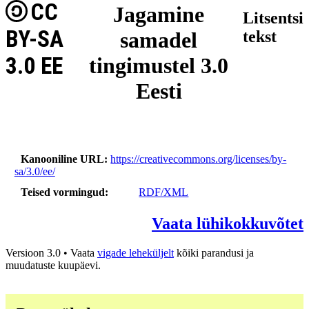
CC
Jagamine
Litsentsi
BY-SA
samadel
tekst
3.0 EE
tingimustel 3.0
Eesti
Kanooniline URL
https://creativecommons.org/licenses/by-
sa/3.0/ee/
Teised vormingud
RDF/XML
Vaata lühikokkuvõtet
Versioon 3.0 • Vaata
vigade leheküljelt
kõiki parandusi ja
muudatuste kuupäevi.