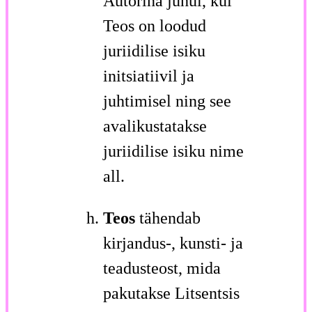
Autorina juhul, kui
Teos on loodud
juriidilise isiku
initsiatiivil ja
juhtimisel ning see
avalikustatakse
juriidilise isiku nime
all.
Teos
tähendab
kirjandus-, kunsti- ja
teadusteost, mida
pakutakse Litsentsis