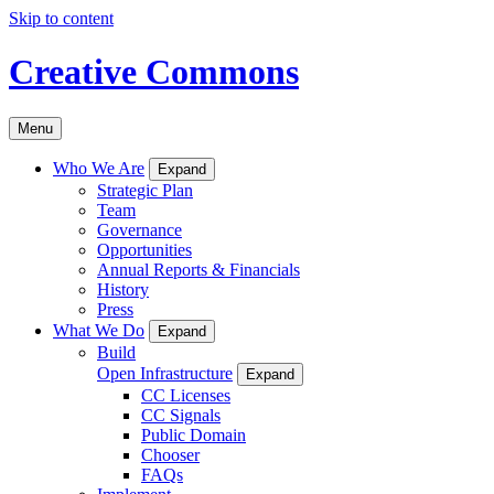
Skip to content
Creative Commons
Menu
Who We Are
Expand
Strategic Plan
Team
Governance
Opportunities
Annual Reports & Financials
History
Press
What We Do
Expand
Build
Open Infrastructure
Expand
CC Licenses
CC Signals
Public Domain
Chooser
FAQs