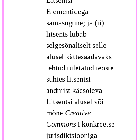
Litsentsi
Elementidega
samasugune; ja (ii)
litsents lubab
selgesõnaliselt selle
alusel kättesaadavaks
tehtud tuletatud teoste
suhtes litsentsi
andmist käesoleva
Litsentsi alusel või
mõne
Creative
Commons
i konkreetse
jurisdiktsiooniga