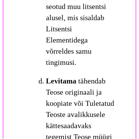
seotud muu litsentsi
alusel, mis sisaldab
Litsentsi
Elementidega
võrreldes samu
tingimusi.
Levitama
tähendab
Teose originaali ja
koopiate või Tuletatud
Teoste avalikkusele
kättesaadavaks
tegemist Teose müügi