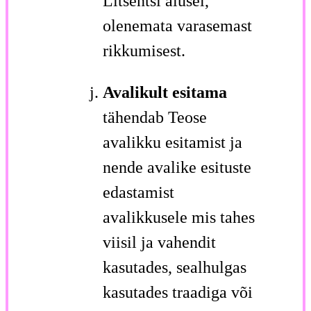
Litsentsi alusel,
olenemata varasemast
rikkumisest.
Avalikult esitama
tähendab Teose
avalikku esitamist ja
nende avalike esituste
edastamist
avalikkusele mis tahes
viisil ja vahendit
kasutades, sealhulgas
kasutades traadiga või