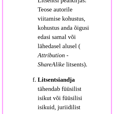
Litsentsi pealkirjas:
Teose autorile
viitamise kohustus,
kohustus anda õigusi
edasi samal või
lähedasel alusel (
Attribution
-
ShareAlike
litsents).
Litsentsiandja
tähendab füüsilist
isikut või füüsilisi
isikuid, juriidilist