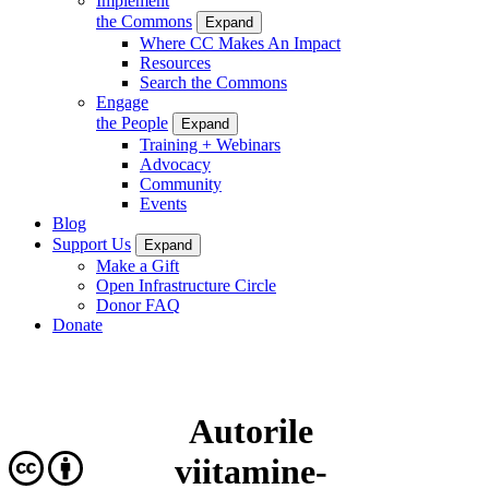
Implement
the Commons
Expand
Where CC Makes An Impact
Resources
Search the Commons
Engage
the People
Expand
Training + Webinars
Advocacy
Community
Events
Blog
Support Us
Expand
Make a Gift
Open Infrastructure Circle
Donor FAQ
Donate
Autorile
viitamine-