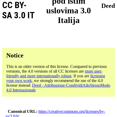
pod istim
CC BY-
Deed
uslovima 3.0
SA 3.0 IT
Italija
Notice
This is an older version of this license. Compared to previous
versions, the 4.0 versions of all CC licenses are
more user-
friendly and more internationally robust
. If you are
licensing
your own work
, we strongly recommend the use of the 4.0
license instead:
Deed - Attribuzione-CondividiAlloStessoModo
4.0 Internazionale
Canonical URL
https://creativecommons.org/licenses/by-
sa/3.0/it/