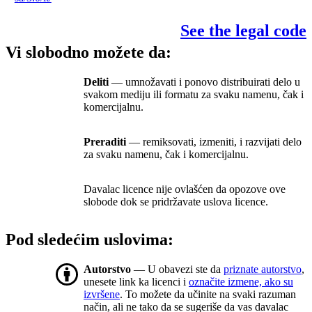
See the legal code
Vi slobodno možete da:
Deliti
— umnožavati i ponovo distribuirati delo u
svakom mediju ili formatu za svaku namenu, čak i
komercijalnu.
Preraditi
— remiksovati, izmeniti, i razvijati delo
za svaku namenu, čak i komercijalnu.
Davalac licence nije ovlašćen da opozove ove
slobode dok se pridržavate uslova licence.
Pod sledećim uslovima:
Autorstvo
— U obavezi ste da
priznate autorstvo
,
unesete link ka licenci i
označite izmene, ako su
izvršene
. To možete da učinite na svaki razuman
način, ali ne tako da se sugeriše da vas davalac