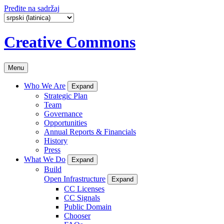
Pređite na sadržaj
Creative Commons
Menu
Who We Are
Expand
Strategic Plan
Team
Governance
Opportunities
Annual Reports & Financials
History
Press
What We Do
Expand
Build
Open Infrastructure
Expand
CC Licenses
CC Signals
Public Domain
Chooser