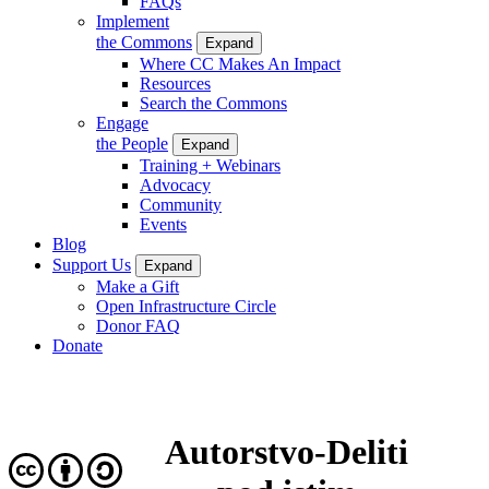
FAQs
Implement
the Commons
Expand
Where CC Makes An Impact
Resources
Search the Commons
Engage
the People
Expand
Training + Webinars
Advocacy
Community
Events
Blog
Support Us
Expand
Make a Gift
Open Infrastructure Circle
Donor FAQ
Donate
Autorstvo-Deliti