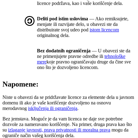
licence podržava, kao i vaše korišćenje dela.
Deliti pod istim uslovima
— Ako remiksujete,
menjate ili razvijate delo, u obavezi ste da
distribuirate svoj udeo pod
istom licencom
originalnog dela.
Bez dodatnih ograničenja
— U obavezi ste da
ne primenjujete pravne odredbe ili
tehnološke
mere
koje pravno ograničavaju druge da čine sve
ono što je dozvoljeno licencom.
Napomene:
Niste u obavezi da se pridržavate licence za elemente dela u javnom
domenu ili ako je vaše korišćenje dozvoljeno na osnovu
merodavnog
isključenja ili ograničenja
.
Bez jemstava. Moguće je da vam licenca ne daje sve potrebne
dozvole za nameravano korišćenje. Na primer, druga prava kao što
su
izlaganje javnosti, prava privatnosti ili moralna prava
mogu da
ograniče način vašeg korišćenja dela.