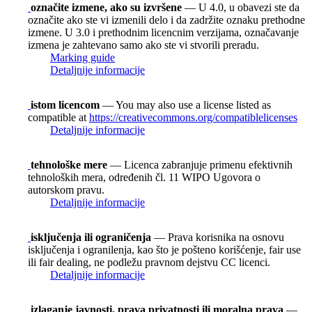
označite izmene, ako su izvršene
— U 4.0, u obavezi ste da
označite ako ste vi izmenili delo i da zadržite oznaku prethodne
izmene. U 3.0 i prethodnim licencnim verzijama, označavanje
izmena je zahtevano samo ako ste vi stvorili preradu.
Marking guide
Detaljnije informacije
istom licencom
— You may also use a license listed as
compatible at
https://creativecommons.org/compatiblelicenses
Detaljnije informacije
tehnološke mere
— Licenca zabranjuje primenu efektivnih
tehnoloških mera, određenih čl. 11 WIPO Ugovora o
autorskom pravu.
Detaljnije informacije
isključenja ili ograničenja
— Prava korisnika na osnovu
isključenja i ogranilenja, kao što je pošteno korišćenje, fair use
ili fair dealing, ne podležu pravnom dejstvu CC licenci.
Detaljnije informacije
izlaganje javnosti, prava privatnosti ili moralna prava
—