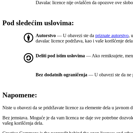
Davalac licence nije ovlašćen da opozove ove slobod
Pod sledećim uslovima:
Autorstvo
— U obavezi ste da
priznate autorstvo
, 
davalac licence podržava, kao i vaše korišćenje dela
Deliti pod istim uslovima
— Ako remiksujete, menjat
Bez dodatnih ograničenja
— U obavezi ste da ne p
Napomene:
Niste u obavezi da se pridržavate licence za elemente dela u javnom
Bez jemstava. Moguće je da vam licenca ne daje sve potrebne dozvol
vašeg korišćenja dela.