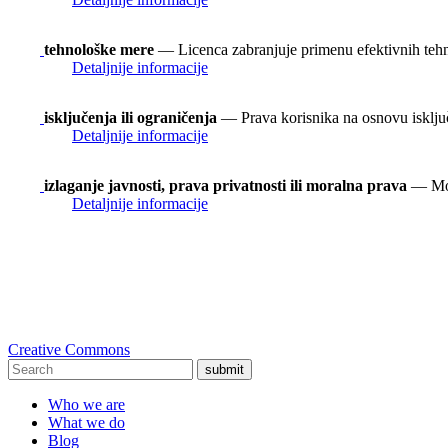
tehnološke mere
— Licenca zabranjuje primenu efektivnih teh
Detaljnije informacije
isključenja ili ograničenja
— Prava korisnika na osnovu isključen
Detaljnije informacije
izlaganje javnosti, prava privatnosti ili moralna prava
— Možd
Detaljnije informacije
Creative Commons
submit
Who we are
What we do
Blog