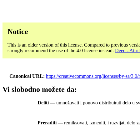
Notice
This is an older version of this license. Compared to previous versi
strongly recommend the use of the 4.0 license instead:
Deed - Attri
Canonical URL
https://creativecommons.org/licenses/by-sa/3.0/r
Vi slobodno možete da:
Deliti
— umnožavati i ponovo distribuirati delo u s
Preraditi
— remiksovati, izmeniti, i razvijati delo 