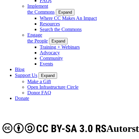
FAQs
Implement
the Commons
Expand
Where CC Makes An Impact
Resources
Search the Commons
Engage
the People
Expand
Training + Webinars
Advocacy
Community
Events
Blog
Support Us
Expand
Make a Gift
Open Infrastructure Circle
Donor FAQ
Donate
CC BY-SA 3.0 RS
Autorst