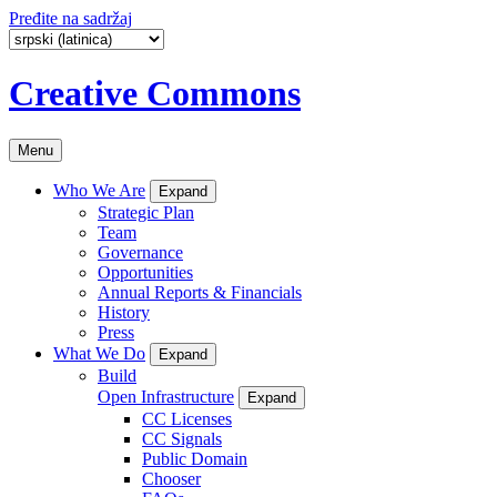
Pređite na sadržaj
Creative Commons
Menu
Who We Are
Expand
Strategic Plan
Team
Governance
Opportunities
Annual Reports & Financials
History
Press
What We Do
Expand
Build
Open Infrastructure
Expand
CC Licenses
CC Signals
Public Domain
Chooser