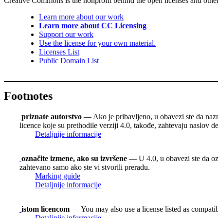
Creative Commons is the nonprofit behind the open licenses and other le
Learn more about our work
Learn more about CC Licensing
Support our work
Use the license for your own material.
Licenses List
Public Domain List
Footnotes
priznate autorstvo
— Ako je pribavljeno, u obavezi ste da nazn
licence koje su prethodile verziji 4.0, takođe, zahtevaju naslov d
Detaljnije informacije
označite izmene, ako su izvršene
— U 4.0, u obavezi ste da ozn
zahtevano samo ako ste vi stvorili preradu.
Marking guide
Detaljnije informacije
istom licencom
— You may also use a license listed as compati
Detaljnije informacije