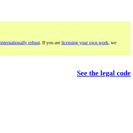
internationally robust
. If you are
licensing your own work
, we
See the legal code