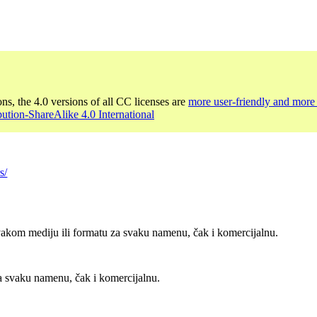
ons, the 4.0 versions of all CC licenses are
more user-friendly and more 
bution-ShareAlike 4.0 International
s/
vakom mediju ili formatu za svaku namenu, čak i komercijalnu.
za svaku namenu, čak i komercijalnu.