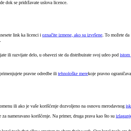
e dok se pridržavate uslova licence.
unesete link ka licenci i
označite izmene, ako su izvršene
. To možete da 
.
e ili razvijate delo, u obavezi ste da distribuirate svoj udeo pod
istom
rimenjujete pravne odredbe ili
tehnološke mere
koje pravno ograničava
 domenu ili ako je vaše korišćenje dozvoljeno na osnovu merodavnog
isk
e za nameravano korišćenje. Na primer, druga prava kao što su
izlaganj