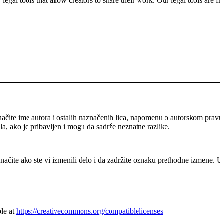
gal tools that allow creators to share their work. Our legal tools are fr
ačite ime autora i ostalih naznačenih lica, napomenu o autorskom prav
ela, ako je pribavljen i mogu da sadrže neznatne razlike.
ačite ako ste vi izmenili delo i da zadržite oznaku prethodne izmene.
ble at
https://creativecommons.org/compatiblelicenses