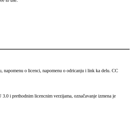
ee to use.
u, napomenu o licenci, napomenu o odricanju i link ka delu. CC
 U 3.0 i prethodnim licencnim verzijama, označavanje izmena je