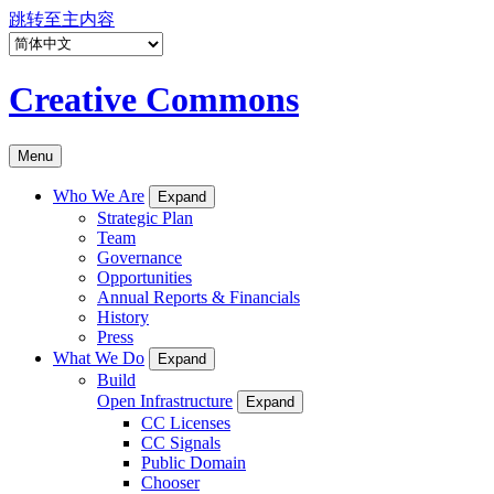
跳转至主内容
Creative Commons
Menu
Who We Are
Expand
Strategic Plan
Team
Governance
Opportunities
Annual Reports & Financials
History
Press
What We Do
Expand
Build
Open Infrastructure
Expand
CC Licenses
CC Signals
Public Domain
Chooser