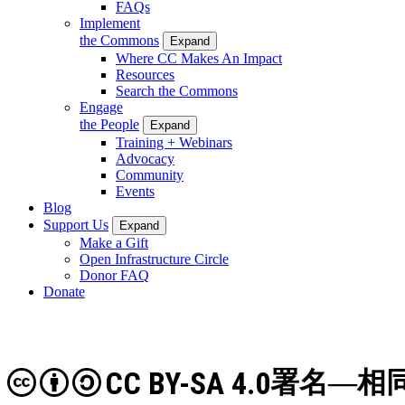
FAQs
Implement
the Commons
Expand
Where CC Makes An Impact
Resources
Search the Commons
Engage
the People
Expand
Training + Webinars
Advocacy
Community
Events
Blog
Support Us
Expand
Make a Gift
Open Infrastructure Circle
Donor FAQ
Donate
CC BY-SA 4.0
署名—相同