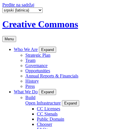
Pređite na sadržaj
Creative Commons
Menu
Who We Are
Expand
Strategic Plan
Team
Governance
Opportunities
Annual Reports & Financials
History
Press
What We Do
Expand
Build
Open Infrastructure
Expand
CC Licenses
CC Signals
Public Domain
Chooser