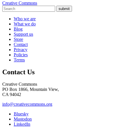
Creative Commons
submit
Who we are
What we do
Blog
Support us
Store
Contact
Privacy
Policies
Terms
Contact Us
Creative Commons
PO Box 1866, Mountain View,
CA 94042
info@creativecommons.org
Bluesky
Mastodon
LinkedIn