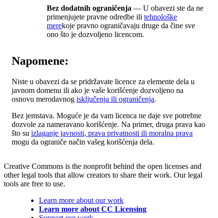
Bez dodatnih ograničenja
— U obavezi ste da ne
primenjujete pravne odredbe ili
tehnološke
mere
koje pravno ograničavaju druge da čine sve
ono što je dozvoljeno licencom.
Napomene:
Niste u obavezi da se pridržavate licence za elemente dela u
javnom domenu ili ako je vaše korišćenje dozvoljeno na
osnovu merodavnog
isključenja ili ograničenja
.
Bez jemstava. Moguće je da vam licenca ne daje sve potrebne
dozvole za nameravano korišćenje. Na primer, druga prava kao
što su
izlaganje javnosti, prava privatnosti ili moralna prava
mogu da ograniče način vašeg korišćenja dela.
Creative Commons is the nonprofit behind the open licenses and
other legal tools that allow creators to share their work. Our legal
tools are free to use.
Learn more about our work
Learn more about CC Licensing
Support our work