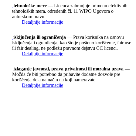
tehnološke mere
— Licenca zabranjuje primenu efektivnih
tehnoloških mera, određenih čl. 11 WIPO Ugovora o
autorskom pravu.
Detaljnije informacije
isključenja ili ograničenja
— Prava korisnika na osnovu
isključenja i ogranilenja, kao što je pošteno korišćenje, fair use
ili fair dealing, ne podležu pravnom dejstvu CC licenci.
Detaljnije informacije
izlaganje javnosti, prava privatnosti ili moralna prava
—
Možda će biti potrebno da pribavite dodatne dozvole pre
korišćenja dela na način na koji nameravate.
Detaljnije informacije