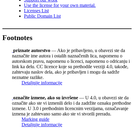
Use the license for your own material.
Licenses List
Public Domain List
Footnotes
priznate autorstvo
— Ako je pribavljeno, u obavezi ste da
naznačite ime autora i ostalih naznačenih lica, napomenu o
autorskom pravu, napomenu o licenci, napomenu o odricanju i
link ka delu. CC licence koje su prethodile verziji 4.0, takođe,
zahtevaju naslov dela, ako je pribavljen i mogu da sadrže
neznatne razlike.
Detaljnije informacije
označite izmene, ako su izvršene
— U 4.0, u obavezi ste da
označite ako ste vi izmenili delo i da zadržite oznaku prethodne
izmene. U 3.0 i prethodnim licencnim verzijama, označavanje
izmena je zahtevano samo ako ste vi stvorili preradu.
Marking guide
Detaljnije informacije