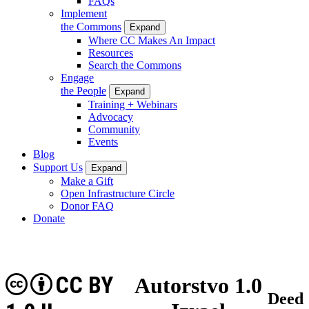
FAQs
Implement
the Commons
Expand
Where CC Makes An Impact
Resources
Search the Commons
Engage
the People
Expand
Training + Webinars
Advocacy
Community
Events
Blog
Support Us
Expand
Make a Gift
Open Infrastructure Circle
Donor FAQ
Donate
CC BY
Autorstvo 1.0
Deed