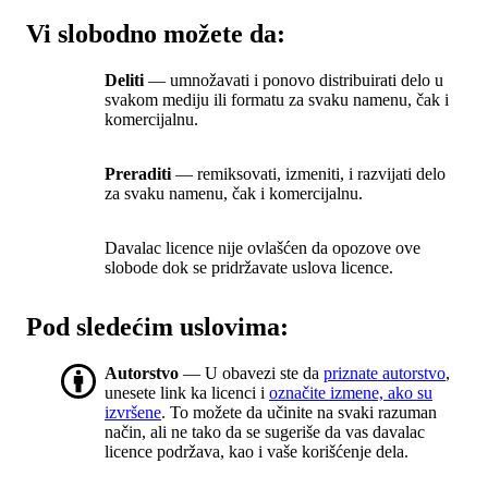
Vi slobodno možete da:
Deliti
— umnožavati i ponovo distribuirati delo u
svakom mediju ili formatu za svaku namenu, čak i
komercijalnu.
Preraditi
— remiksovati, izmeniti, i razvijati delo
za svaku namenu, čak i komercijalnu.
Davalac licence nije ovlašćen da opozove ove
slobode dok se pridržavate uslova licence.
Pod sledećim uslovima:
Autorstvo
— U obavezi ste da
priznate autorstvo
,
unesete link ka licenci i
označite izmene, ako su
izvršene
. To možete da učinite na svaki razuman
način, ali ne tako da se sugeriše da vas davalac
licence podržava, kao i vaše korišćenje dela.