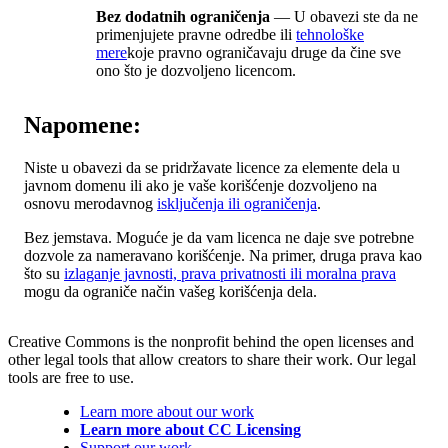
Bez dodatnih ograničenja
— U obavezi ste da ne
primenjujete pravne odredbe ili
tehnološke
mere
koje pravno ograničavaju druge da čine sve
ono što je dozvoljeno licencom.
Napomene:
Niste u obavezi da se pridržavate licence za elemente dela u
javnom domenu ili ako je vaše korišćenje dozvoljeno na
osnovu merodavnog
isključenja ili ograničenja
.
Bez jemstava. Moguće je da vam licenca ne daje sve potrebne
dozvole za nameravano korišćenje. Na primer, druga prava kao
što su
izlaganje javnosti, prava privatnosti ili moralna prava
mogu da ograniče način vašeg korišćenja dela.
Creative Commons is the nonprofit behind the open licenses and
other legal tools that allow creators to share their work. Our legal
tools are free to use.
Learn more about our work
Learn more about CC Licensing
Support our work