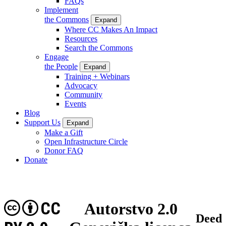
FAQs
Implement
the Commons
Expand
Where CC Makes An Impact
Resources
Search the Commons
Engage
the People
Expand
Training + Webinars
Advocacy
Community
Events
Blog
Support Us
Expand
Make a Gift
Open Infrastructure Circle
Donor FAQ
Donate
CC
Autorstvo 2.0
Deed