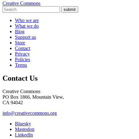
Creative Commons
submit
Who we are
What we do
Blog
Support us
Store
Contact
Privacy
Policies
Terms
Contact Us
Creative Commons
PO Box 1866, Mountain View,
CA 94042
info@creativecommons.org
Bluesky
Mastodon
LinkedIn