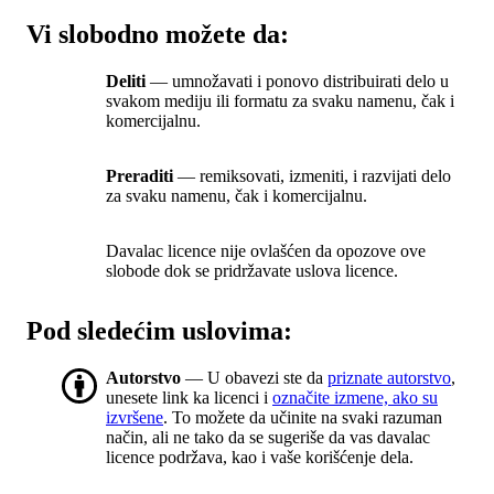
Vi slobodno možete da:
Deliti
— umnožavati i ponovo distribuirati delo u
svakom mediju ili formatu za svaku namenu, čak i
komercijalnu.
Preraditi
— remiksovati, izmeniti, i razvijati delo
za svaku namenu, čak i komercijalnu.
Davalac licence nije ovlašćen da opozove ove
slobode dok se pridržavate uslova licence.
Pod sledećim uslovima:
Autorstvo
— U obavezi ste da
priznate autorstvo
,
unesete link ka licenci i
označite izmene, ako su
izvršene
. To možete da učinite na svaki razuman
način, ali ne tako da se sugeriše da vas davalac
licence podržava, kao i vaše korišćenje dela.