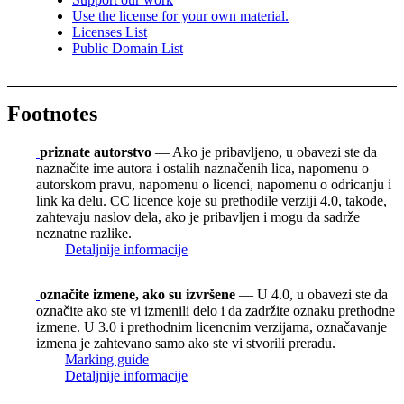
Use the license for your own material.
Licenses List
Public Domain List
Footnotes
priznate autorstvo
— Ako je pribavljeno, u obavezi ste da
naznačite ime autora i ostalih naznačenih lica, napomenu o
autorskom pravu, napomenu o licenci, napomenu o odricanju i
link ka delu. CC licence koje su prethodile verziji 4.0, takođe,
zahtevaju naslov dela, ako je pribavljen i mogu da sadrže
neznatne razlike.
Detaljnije informacije
označite izmene, ako su izvršene
— U 4.0, u obavezi ste da
označite ako ste vi izmenili delo i da zadržite oznaku prethodne
izmene. U 3.0 i prethodnim licencnim verzijama, označavanje
izmena je zahtevano samo ako ste vi stvorili preradu.
Marking guide
Detaljnije informacije