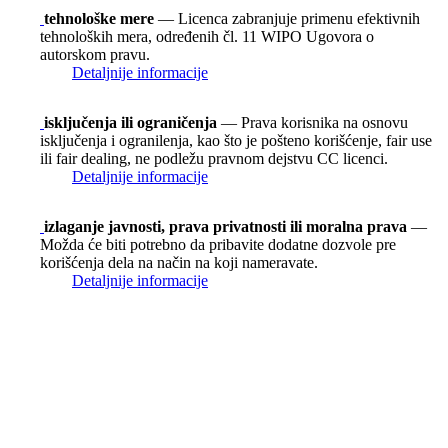
tehnološke mere
— Licenca zabranjuje primenu efektivnih
tehnoloških mera, određenih čl. 11 WIPO Ugovora o
autorskom pravu.
Detaljnije informacije
isključenja ili ograničenja
— Prava korisnika na osnovu
isključenja i ogranilenja, kao što je pošteno korišćenje, fair use
ili fair dealing, ne podležu pravnom dejstvu CC licenci.
Detaljnije informacije
izlaganje javnosti, prava privatnosti ili moralna prava
—
Možda će biti potrebno da pribavite dodatne dozvole pre
korišćenja dela na način na koji nameravate.
Detaljnije informacije