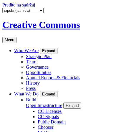
Pređite na sadržaj
Creative Commons
Menu
Who We Are
Expand
Strategic Plan
Team
Governance
Opportunities
Annual Reports & Financials
History
Press
What We Do
Expand
Build
Open Infrastructure
Expand
CC Licenses
CC Signals
Public Domain
Chooser