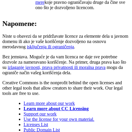
mere
koje pravno ograničavaju druge da čine sve
ono što je dozvoljeno licencom.
Napomene:
Niste u obavezi da se pridržavate licence za elemente dela u javnom
domenu ili ako je vaše korišćenje dozvoljeno na osnovu
merodavnog
isključenja ili ograničenja
.
Bez jemstava. Moguće je da vam licenca ne daje sve potrebne
dozvole za nameravano korišćenje. Na primer, druga prava kao što
su
izlaganje javnosti, prava privatnosti ili moralna prava
mogu da
ograniče način vašeg korišćenja dela.
Creative Commons is the nonprofit behind the open licenses and
other legal tools that allow creators to share their work. Our legal
tools are free to use.
Learn more about our work
Learn more about CC Licensing
Support our work
Use the license for your own material.
Licenses List
Public Domain List