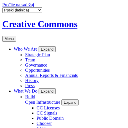
Pređite na sadržaj
Creative Commons
Menu
Who We Are
Expand
Strategic Plan
Team
Governance
Opportunities
Annual Reports & Financials
History
Press
What We Do
Expand
Build
Open Infrastructure
Expand
CC Licenses
CC Signals
Public Domain
Chooser