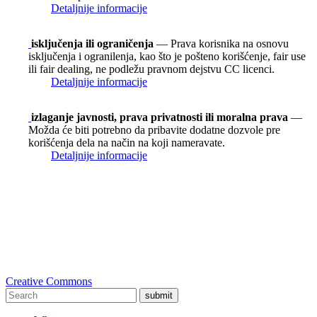
Detaljnije informacije
isključenja ili ograničenja
— Prava korisnika na osnovu
isključenja i ogranilenja, kao što je pošteno korišćenje, fair use
ili fair dealing, ne podležu pravnom dejstvu CC licenci.
Detaljnije informacije
izlaganje javnosti, prava privatnosti ili moralna prava
—
Možda će biti potrebno da pribavite dodatne dozvole pre
korišćenja dela na način na koji nameravate.
Detaljnije informacije
Creative Commons
submit