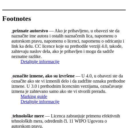
Footnotes
priznate autorstvo
— Ako je pribavljeno, u obavezi ste da
naznačite ime autora i ostalih naznačenih lica, napomenu o
autorskom pravu, napomenu o licenci, napomenu o odricanju i
link ka delu. CC licence koje su prethodile verziji 4.0, takođe,
zahtevaju naslov dela, ako je pribavljen i mogu da sadrže
neznatne razlike.
Detaljnije informacije
označite izmene, ako su izvršene
— U 4.0, u obavezi ste da
označite ako ste vi izmenili delo i da zadržite oznaku prethodne
izmene. U 3.0 i prethodnim licencnim verzijama, označavanje
izmena je zahtevano samo ako ste vi stvorili preradu.
Marking guide
Detaljnije informacije
tehnološke mere
— Licenca zabranjuje primenu efektivnih
tehnoloških mera, određenih čl. 11 WIPO Ugovora o
autorskom pravu.