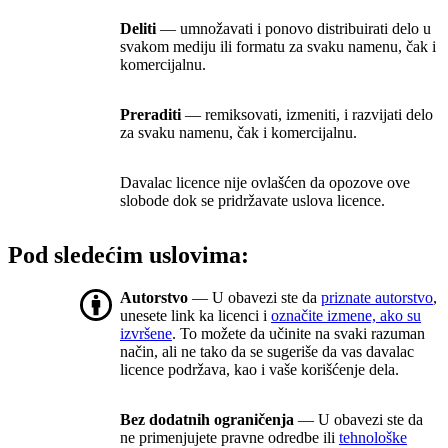
Deliti
— umnožavati i ponovo distribuirati delo u
svakom mediju ili formatu za svaku namenu, čak i
komercijalnu.
Preraditi
— remiksovati, izmeniti, i razvijati delo
za svaku namenu, čak i komercijalnu.
Davalac licence nije ovlašćen da opozove ove
slobode dok se pridržavate uslova licence.
Pod sledećim uslovima:
Autorstvo
— U obavezi ste da
priznate autorstvo
,
unesete link ka licenci i
označite izmene, ako su
izvršene
. To možete da učinite na svaki razuman
način, ali ne tako da se sugeriše da vas davalac
licence podržava, kao i vaše korišćenje dela.
Bez dodatnih ograničenja
— U obavezi ste da
ne primenjujete pravne odredbe ili
tehnološke