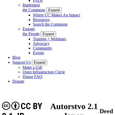
FAQs
Implement
the Commons
Expand
Where CC Makes An Impact
Resources
Search the Commons
Engage
the People
Expand
Training + Webinars
Advocacy
Community
Events
Blog
Support Us
Expand
Make a Gift
Open Infrastructure Circle
Donor FAQ
Donate
CC BY
Autorstvo 2.1
Deed