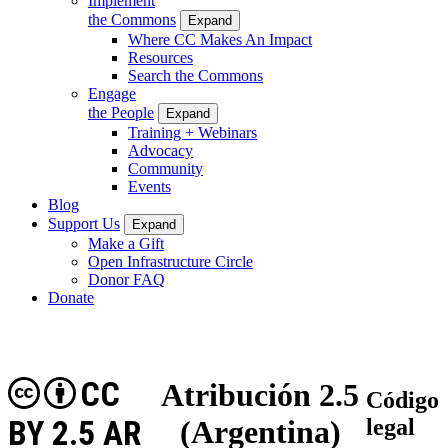
Implement
the Commons
Expand
Where CC Makes An Impact
Resources
Search the Commons
Engage
the People
Expand
Training + Webinars
Advocacy
Community
Events
Blog
Support Us
Expand
Make a Gift
Open Infrastructure Circle
Donor FAQ
Donate
CC
Atribución 2.5
Código
BY 2.5 AR
(Argentina)
legal