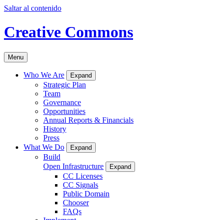
Saltar al contenido
Creative Commons
Menu
Who We Are
Expand
Strategic Plan
Team
Governance
Opportunities
Annual Reports & Financials
History
Press
What We Do
Expand
Build
Open Infrastructure
Expand
CC Licenses
CC Signals
Public Domain
Chooser
FAQs