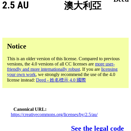
2.5 AU
澳大利亞
Notice
This is an older version of this license. Compared to previous
versions, the 4.0 versions of all CC licenses are
more user-
friendly and more internationally robust
. If you are
licensing
your own work
, we strongly recommend the use of the 4.0
license instead:
Deed - 姓名標示 4.0 國際
Canonical URL
https://creativecommons.org/licenses/by/2.5/au/
See the legal code