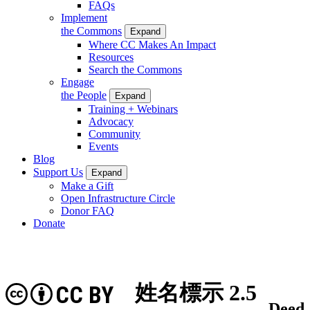
FAQs
Implement
the Commons
Expand
Where CC Makes An Impact
Resources
Search the Commons
Engage
the People
Expand
Training + Webinars
Advocacy
Community
Events
Blog
Support Us
Expand
Make a Gift
Open Infrastructure Circle
Donor FAQ
Donate
姓名標示 2.5
CC BY
Deed