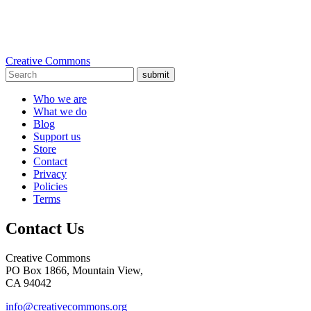
Creative Commons
submit
Who we are
What we do
Blog
Support us
Store
Contact
Privacy
Policies
Terms
Contact Us
Creative Commons
PO Box 1866, Mountain View,
CA 94042
info@creativecommons.org