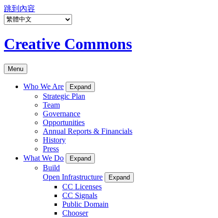
跳到內容
Creative Commons
Menu
Who We Are
Expand
Strategic Plan
Team
Governance
Opportunities
Annual Reports & Financials
History
Press
What We Do
Expand
Build
Open Infrastructure
Expand
CC Licenses
CC Signals
Public Domain
Chooser