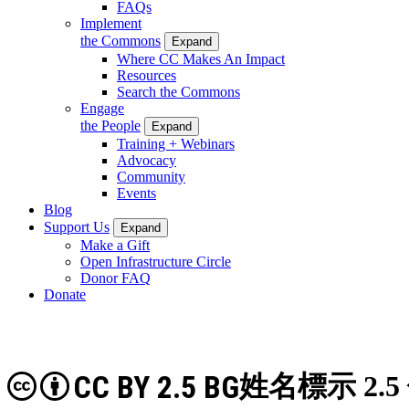
FAQs
Implement
the Commons
Expand
Where CC Makes An Impact
Resources
Search the Commons
Engage
the People
Expand
Training + Webinars
Advocacy
Community
Events
Blog
Support Us
Expand
Make a Gift
Open Infrastructure Circle
Donor FAQ
Donate
CC BY 2.5 BG
姓名標示 2.