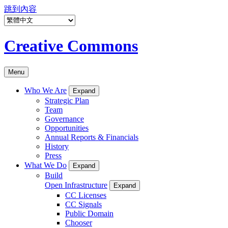
跳到內容
Creative Commons
Menu
Who We Are
Expand
Strategic Plan
Team
Governance
Opportunities
Annual Reports & Financials
History
Press
What We Do
Expand
Build
Open Infrastructure
Expand
CC Licenses
CC Signals
Public Domain
Chooser