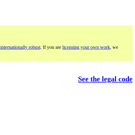
internationally robust
. If you are
licensing your own work
, we
See the legal code