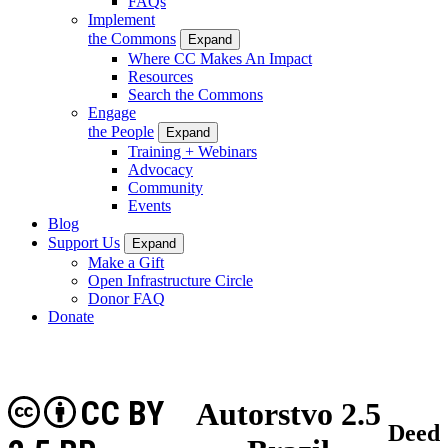
FAQs
Implement
the Commons
Expand
Where CC Makes An Impact
Resources
Search the Commons
Engage
the People
Expand
Training + Webinars
Advocacy
Community
Events
Blog
Support Us
Expand
Make a Gift
Open Infrastructure Circle
Donor FAQ
Donate
CC BY
Autorstvo 2.5
Deed