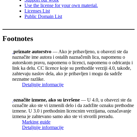
Use the license for your own material.
Licenses List
Public Domain List
Footnotes
priznate autorstvo
— Ako je pribavljeno, u obavezi ste da
naznačite ime autora i ostalih naznačenih lica, napomenu o
autorskom pravu, napomenu o licenci, napomenu o odricanju i
link ka delu. CC licence koje su prethodile verziji 4.0, takođe,
zahtevaju naslov dela, ako je pribavljen i mogu da sadrže
neznatne razlike.
Detaljnije informacije
označite izmene, ako su izvršene
— U 4.0, u obavezi ste da
označite ako ste vi izmenili delo i da zadržite oznaku prethodne
izmene. U 3.0 i prethodnim licencnim verzijama, označavanje
izmena je zahtevano samo ako ste vi stvorili preradu.
Marking guide
Detaljnije informacije