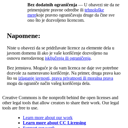
Bez dodatnih ograničenja
— U obavezi ste da ne
primenjujete pravne odredbe ili
tehnološke
mere
koje pravno ograničavaju druge da čine sve
ono što je dozvoljeno licencom.
Napomene:
Niste u obavezi da se pridržavate licence za elemente dela u
javnom domenu ili ako je vaše korišćenje dozvoljeno na
osnovu merodavnog
isključenja ili ograničenja
.
Bez jemstava. Moguće je da vam licenca ne daje sve potrebne
dozvole za nameravano korišćenje. Na primer, druga prava kao
što su
izlaganje javnosti, prava privatnosti ili moralna prava
mogu da ograniče način vašeg korišćenja dela.
Creative Commons is the nonprofit behind the open licenses and
other legal tools that allow creators to share their work. Our legal
tools are free to use.
Learn more about our work
Learn more about CC Licensing
Support our work