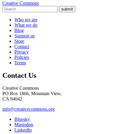
Creative Commons
submit
Who we are
What we do
Blog
Support us
Store
Contact
Privacy
Policies
Terms
Contact Us
Creative Commons
PO Box 1866, Mountain View,
CA 94042
info@creativecommons.org
Bluesky
Mastodon
LinkedIn