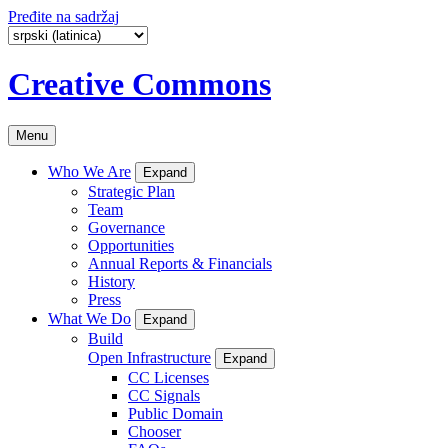
Pređite na sadržaj
Creative Commons
Menu
Who We Are
Expand
Strategic Plan
Team
Governance
Opportunities
Annual Reports & Financials
History
Press
What We Do
Expand
Build
Open Infrastructure
Expand
CC Licenses
CC Signals
Public Domain
Chooser