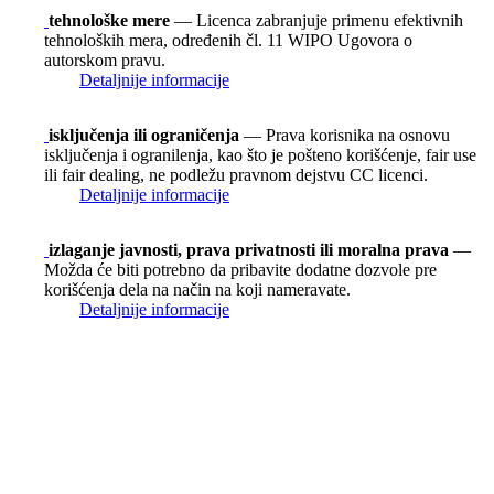
tehnološke mere
— Licenca zabranjuje primenu efektivnih
tehnoloških mera, određenih čl. 11 WIPO Ugovora o
autorskom pravu.
Detaljnije informacije
isključenja ili ograničenja
— Prava korisnika na osnovu
isključenja i ogranilenja, kao što je pošteno korišćenje, fair use
ili fair dealing, ne podležu pravnom dejstvu CC licenci.
Detaljnije informacije
izlaganje javnosti, prava privatnosti ili moralna prava
—
Možda će biti potrebno da pribavite dodatne dozvole pre
korišćenja dela na način na koji nameravate.
Detaljnije informacije