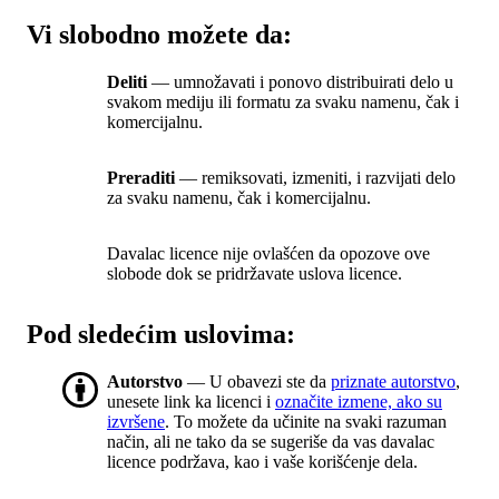
Vi slobodno možete da:
Deliti
— umnožavati i ponovo distribuirati delo u
svakom mediju ili formatu za svaku namenu, čak i
komercijalnu.
Preraditi
— remiksovati, izmeniti, i razvijati delo
za svaku namenu, čak i komercijalnu.
Davalac licence nije ovlašćen da opozove ove
slobode dok se pridržavate uslova licence.
Pod sledećim uslovima:
Autorstvo
— U obavezi ste da
priznate autorstvo
,
unesete link ka licenci i
označite izmene, ako su
izvršene
. To možete da učinite na svaki razuman
način, ali ne tako da se sugeriše da vas davalac
licence podržava, kao i vaše korišćenje dela.