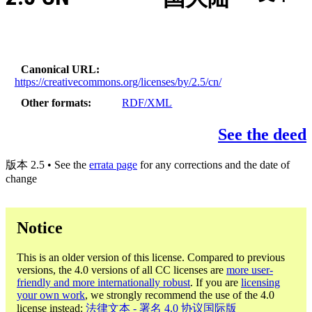
Canonical URL
https://creativecommons.org/licenses/by/2.5/cn/
Other formats
RDF/XML
See the deed
版本 2.5 • See the
errata page
for any corrections and the date of
change
Notice
This is an older version of this license. Compared to previous
versions, the 4.0 versions of all CC licenses are
more user-
friendly and more internationally robust
. If you are
licensing
your own work
, we strongly recommend the use of the 4.0
license instead:
法律文本 - 署名 4.0 协议国际版