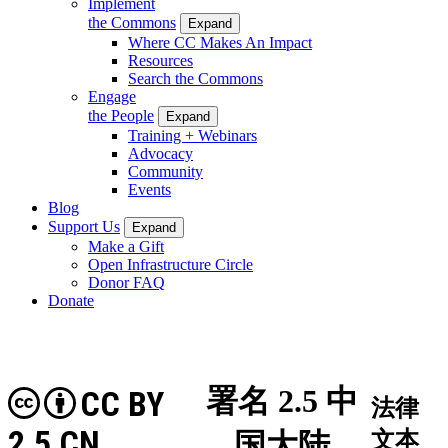
Implement
the Commons
Expand
Where CC Makes An Impact
Resources
Search the Commons
Engage
the People
Expand
Training + Webinars
Advocacy
Community
Events
Blog
Support Us
Expand
Make a Gift
Open Infrastructure Circle
Donor FAQ
Donate
署名 2.5 中
CC BY
法律
2.5 CN
国大陆
文本