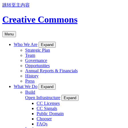
跳转至主内容
Creative Commons
Menu
Who We Are
Expand
Strategic Plan
Team
Governance
Opportunities
Annual Reports & Financials
History
Press
What We Do
Expand
Build
Open Infrastructure
Expand
CC Licenses
CC Signals
Public Domain
Chooser
FAQs