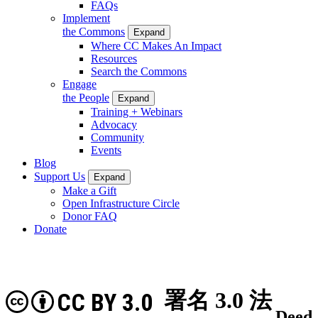
FAQs
Implement
the Commons
Expand
Where CC Makes An Impact
Resources
Search the Commons
Engage
the People
Expand
Training + Webinars
Advocacy
Community
Events
Blog
Support Us
Expand
Make a Gift
Open Infrastructure Circle
Donor FAQ
Donate
署名 3.0 法
CC BY 3.0
Deed