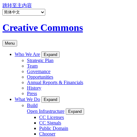
跳转至主内容
Creative Commons
Menu
Who We Are
Expand
Strategic Plan
Team
Governance
Opportunities
Annual Reports & Financials
History
Press
What We Do
Expand
Build
Open Infrastructure
Expand
CC Licenses
CC Signals
Public Domain
Chooser