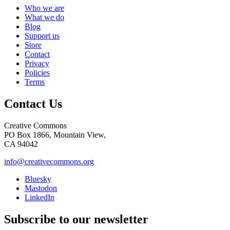
Who we are
What we do
Blog
Support us
Store
Contact
Privacy
Policies
Terms
Contact Us
Creative Commons
PO Box 1866, Mountain View,
CA 94042
info@creativecommons.org
Bluesky
Mastodon
LinkedIn
Subscribe to our newsletter