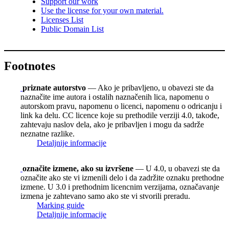
Support our work
Use the license for your own material.
Licenses List
Public Domain List
Footnotes
priznate autorstvo
— Ako je pribavljeno, u obavezi ste da
naznačite ime autora i ostalih naznačenih lica, napomenu o
autorskom pravu, napomenu o licenci, napomenu o odricanju i
link ka delu. CC licence koje su prethodile verziji 4.0, takođe,
zahtevaju naslov dela, ako je pribavljen i mogu da sadrže
neznatne razlike.
Detaljnije informacije
označite izmene, ako su izvršene
— U 4.0, u obavezi ste da
označite ako ste vi izmenili delo i da zadržite oznaku prethodne
izmene. U 3.0 i prethodnim licencnim verzijama, označavanje
izmena je zahtevano samo ako ste vi stvorili preradu.
Marking guide
Detaljnije informacije