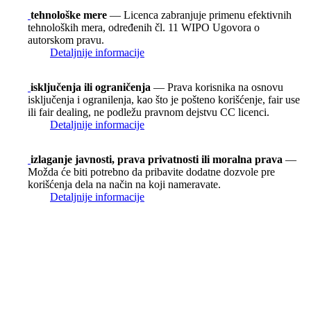
tehnološke mere
— Licenca zabranjuje primenu efektivnih
tehnoloških mera, određenih čl. 11 WIPO Ugovora o
autorskom pravu.
Detaljnije informacije
isključenja ili ograničenja
— Prava korisnika na osnovu
isključenja i ogranilenja, kao što je pošteno korišćenje, fair use
ili fair dealing, ne podležu pravnom dejstvu CC licenci.
Detaljnije informacije
izlaganje javnosti, prava privatnosti ili moralna prava
—
Možda će biti potrebno da pribavite dodatne dozvole pre
korišćenja dela na način na koji nameravate.
Detaljnije informacije