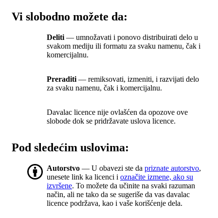
Vi slobodno možete da:
Deliti
— umnožavati i ponovo distribuirati delo u
svakom mediju ili formatu za svaku namenu, čak i
komercijalnu.
Preraditi
— remiksovati, izmeniti, i razvijati delo
za svaku namenu, čak i komercijalnu.
Davalac licence nije ovlašćen da opozove ove
slobode dok se pridržavate uslova licence.
Pod sledećim uslovima:
Autorstvo
— U obavezi ste da
priznate autorstvo
,
unesete link ka licenci i
označite izmene, ako su
izvršene
. To možete da učinite na svaki razuman
način, ali ne tako da se sugeriše da vas davalac
licence podržava, kao i vaše korišćenje dela.