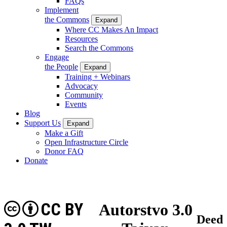
FAQs
Implement
the Commons
Expand
Where CC Makes An Impact
Resources
Search the Commons
Engage
the People
Expand
Training + Webinars
Advocacy
Community
Events
Blog
Support Us
Expand
Make a Gift
Open Infrastructure Circle
Donor FAQ
Donate
CC BY
Autorstvo 3.0
Deed