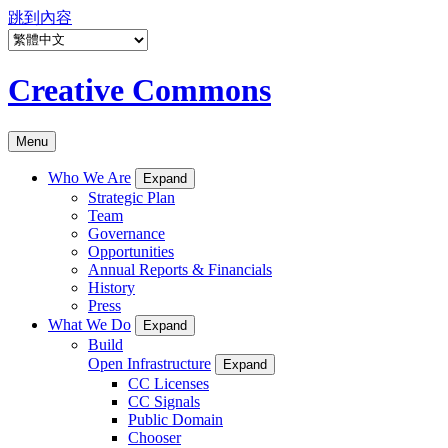
跳到內容
Creative Commons
Menu
Who We Are
Expand
Strategic Plan
Team
Governance
Opportunities
Annual Reports & Financials
History
Press
What We Do
Expand
Build
Open Infrastructure
Expand
CC Licenses
CC Signals
Public Domain
Chooser