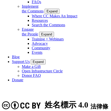
FAQs
Implement
the Commons
Expand
Where CC Makes An Impact
Resources
Search the Commons
Engage
the People
Expand
Training + Webinars
Advocacy
Community
Events
Blog
Support Us
Expand
Make a Gift
Open Infrastructure Circle
Donor FAQ
Donate
姓名標示 4.0
CC BY
法律條