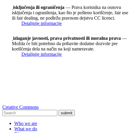
isključenja ili ograničenja
— Prava korisnika na osnovu
isključenja i ogranilenja, kao što je pošteno korišćenje, fair use
ili fair dealing, ne podležu pravnom dejstvu CC licenci.
Detaljnije informacije
izlaganje javnosti, prava privatnosti ili moralna prava
—
Možda će biti potrebno da pribavite dodatne dozvole pre
korišćenja dela na način na koji nameravate.
Detaljnije informacije
Creative Commons
submit
Who we are
What we do