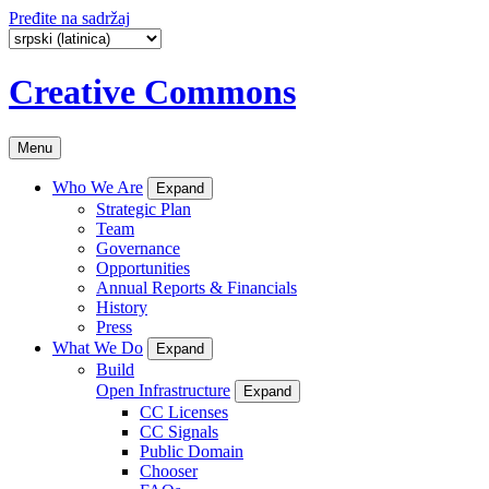
Pređite na sadržaj
Creative Commons
Menu
Who We Are
Expand
Strategic Plan
Team
Governance
Opportunities
Annual Reports & Financials
History
Press
What We Do
Expand
Build
Open Infrastructure
Expand
CC Licenses
CC Signals
Public Domain
Chooser