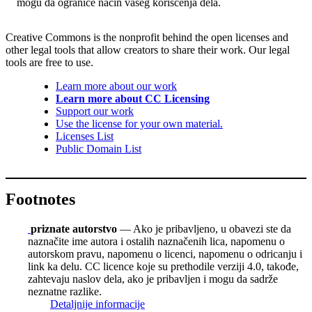
mogu da ograniče način vašeg korišćenja dela.
Creative Commons is the nonprofit behind the open licenses and
other legal tools that allow creators to share their work. Our legal
tools are free to use.
Learn more about our work
Learn more about CC Licensing
Support our work
Use the license for your own material.
Licenses List
Public Domain List
Footnotes
priznate autorstvo
— Ako je pribavljeno, u obavezi ste da
naznačite ime autora i ostalih naznačenih lica, napomenu o
autorskom pravu, napomenu o licenci, napomenu o odricanju i
link ka delu. CC licence koje su prethodile verziji 4.0, takođe,
zahtevaju naslov dela, ako je pribavljen i mogu da sadrže
neznatne razlike.
Detaljnije informacije