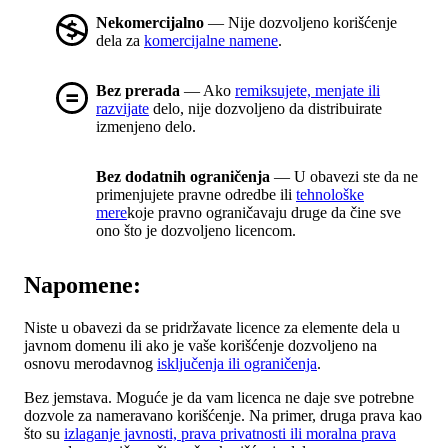
Nekomercijalno
— Nije dozvoljeno korišćenje
dela za
komercijalne namene
.
Bez prerada
— Ako
remiksujete, menjate ili
razvijate
delo, nije dozvoljeno da distribuirate
izmenjeno delo.
Bez dodatnih ograničenja
— U obavezi ste da ne
primenjujete pravne odredbe ili
tehnološke
mere
koje pravno ograničavaju druge da čine sve
ono što je dozvoljeno licencom.
Napomene:
Niste u obavezi da se pridržavate licence za elemente dela u
javnom domenu ili ako je vaše korišćenje dozvoljeno na
osnovu merodavnog
isključenja ili ograničenja
.
Bez jemstava. Moguće je da vam licenca ne daje sve potrebne
dozvole za nameravano korišćenje. Na primer, druga prava kao
što su
izlaganje javnosti, prava privatnosti ili moralna prava