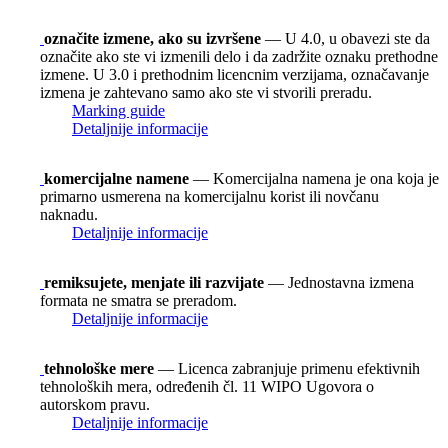
označite izmene, ako su izvršene
— U 4.0, u obavezi ste da
označite ako ste vi izmenili delo i da zadržite oznaku prethodne
izmene. U 3.0 i prethodnim licencnim verzijama, označavanje
izmena je zahtevano samo ako ste vi stvorili preradu.
Marking guide
Detaljnije informacije
komercijalne namene
— Komercijalna namena je ona koja je
primarno usmerena na komercijalnu korist ili novčanu
naknadu.
Detaljnije informacije
remiksujete, menjate ili razvijate
— Jednostavna izmena
formata ne smatra se preradom.
Detaljnije informacije
tehnološke mere
— Licenca zabranjuje primenu efektivnih
tehnoloških mera, određenih čl. 11 WIPO Ugovora o
autorskom pravu.
Detaljnije informacije