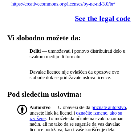
https://creativecommons.org/licenses/by-nc-nd/3.0/br/
See the legal code
Vi slobodno možete da:
Deliti
— umnožavati i ponovo distribuirati delo u
svakom mediju ili formatu
Davalac licence nije ovlašćen da opozove ove
slobode dok se pridržavate uslova licence.
Pod sledećim uslovima:
Autorstvo
— U obavezi ste da
priznate autorstvo
,
unesete link ka licenci i
označite izmene, ako su
izvršene
. To možete da učinite na svaki razuman
način, ali ne tako da se sugeriše da vas davalac
licence podržava, kao i vaše korišćenje dela.