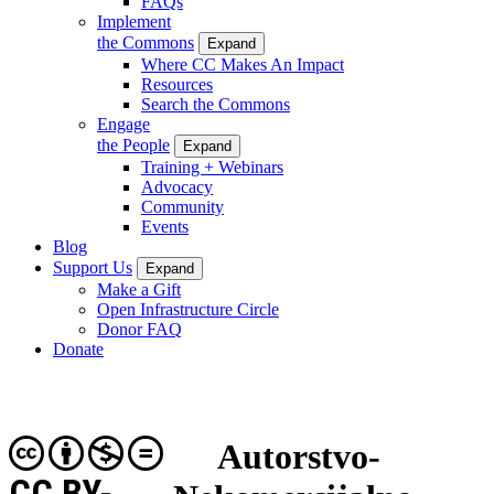
FAQs
Implement
the Commons
Expand
Where CC Makes An Impact
Resources
Search the Commons
Engage
the People
Expand
Training + Webinars
Advocacy
Community
Events
Blog
Support Us
Expand
Make a Gift
Open Infrastructure Circle
Donor FAQ
Donate
Autorstvo-
CC BY-