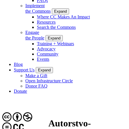
FAQs
Implement
the Commons
Expand
Where CC Makes An Impact
Resources
Search the Commons
Engage
the People
Expand
Training + Webinars
Advocacy
Community
Events
Blog
Support Us
Expand
Make a Gift
Open Infrastructure Circle
Donor FAQ
Donate
Autorstvo-
CC