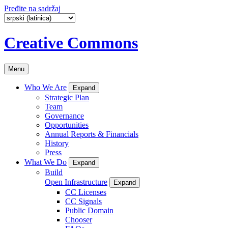
Pređite na sadržaj
Creative Commons
Menu
Who We Are
Expand
Strategic Plan
Team
Governance
Opportunities
Annual Reports & Financials
History
Press
What We Do
Expand
Build
Open Infrastructure
Expand
CC Licenses
CC Signals
Public Domain
Chooser