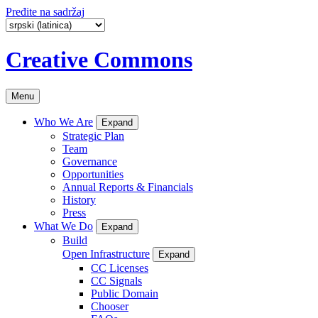
Pređite na sadržaj
Creative Commons
Menu
Who We Are
Expand
Strategic Plan
Team
Governance
Opportunities
Annual Reports & Financials
History
Press
What We Do
Expand
Build
Open Infrastructure
Expand
CC Licenses
CC Signals
Public Domain
Chooser