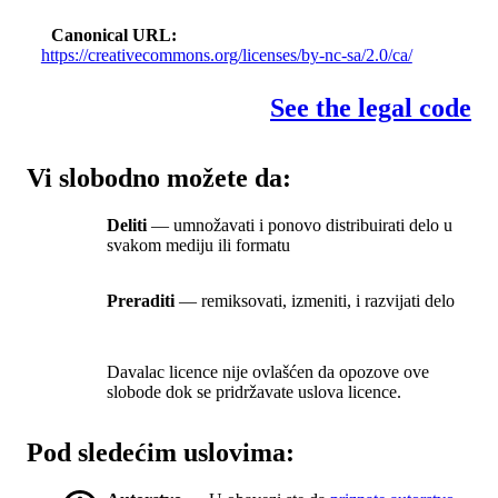
Canonical URL
https://creativecommons.org/licenses/by-nc-sa/2.0/ca/
See the legal code
Vi slobodno možete da:
Deliti
— umnožavati i ponovo distribuirati delo u
svakom mediju ili formatu
Preraditi
— remiksovati, izmeniti, i razvijati delo
Davalac licence nije ovlašćen da opozove ove
slobode dok se pridržavate uslova licence.
Pod sledećim uslovima: