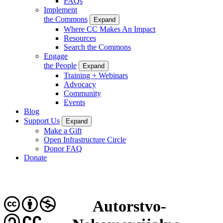
FAQs
Implement
the Commons
Expand
Where CC Makes An Impact
Resources
Search the Commons
Engage
the People
Expand
Training + Webinars
Advocacy
Community
Events
Blog
Support Us
Expand
Make a Gift
Open Infrastructure Circle
Donor FAQ
Donate
Autorstvo-
CC