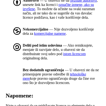
Autorstvo
— U obavezi ste da
priznate autorstvo
,
unesete link ka licenci i
označite izmene, ako su
izvršene
. To možete da učinite na svaki razuman
način, ali ne tako da se sugeriše da vas davalac
licence podržava, kao i vaše korišćenje dela.
Nekomercijalno
— Nije dozvoljeno korišćenje
dela za
komercijalne namene
.
Deliti pod istim uslovima
— Ako remiksujete,
menjate ili razvijate delo, u obavezi ste da
distribuirate svoj udeo pod
istom licencom
originalnog dela.
Bez dodatnih ograničenja
— U obavezi ste da ne
primenjujete pravne odredbe ili
tehnološke
mere
koje pravno ograničavaju druge da čine sve
ono što je dozvoljeno licencom.
Napomene:
Niste u obavezi da se pridržavate licence za elemente dela u