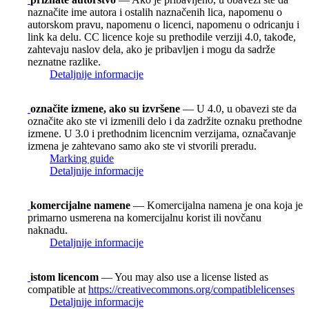
naznačite ime autora i ostalih naznačenih lica, napomenu o
autorskom pravu, napomenu o licenci, napomenu o odricanju i
link ka delu. CC licence koje su prethodile verziji 4.0, takođe,
zahtevaju naslov dela, ako je pribavljen i mogu da sadrže
neznatne razlike.
Detaljnije informacije
označite izmene, ako su izvršene
— U 4.0, u obavezi ste da
označite ako ste vi izmenili delo i da zadržite oznaku prethodne
izmene. U 3.0 i prethodnim licencnim verzijama, označavanje
izmena je zahtevano samo ako ste vi stvorili preradu.
Marking guide
Detaljnije informacije
komercijalne namene
— Komercijalna namena je ona koja je
primarno usmerena na komercijalnu korist ili novčanu
naknadu.
Detaljnije informacije
istom licencom
— You may also use a license listed as
compatible at
https://creativecommons.org/compatiblelicenses
Detaljnije informacije