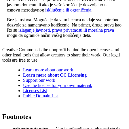
javnom domenu ili ako je vaše korišćenje dozvoljeno na
osnovu merodavnog
isključenja ili ograničenja
.
Bez jemstava. Moguće je da vam licenca ne daje sve potrebne
dozvole za nameravano korišćenje. Na primer, druga prava kao
što su
izlaganje javnosti, prava privatnosti ili moralna prava
mogu da ograniče način vašeg korišćenja dela.
Creative Commons is the nonprofit behind the open licenses and
other legal tools that allow creators to share their work. Our legal
tools are free to use.
Learn more about our work
Learn more about CC Licensing
Support our work
Use the license for your own material.
Licenses List
Public Domain List
Footnotes
priznate autorstvo
— Ako je pribavljeno, u obavezi ste da