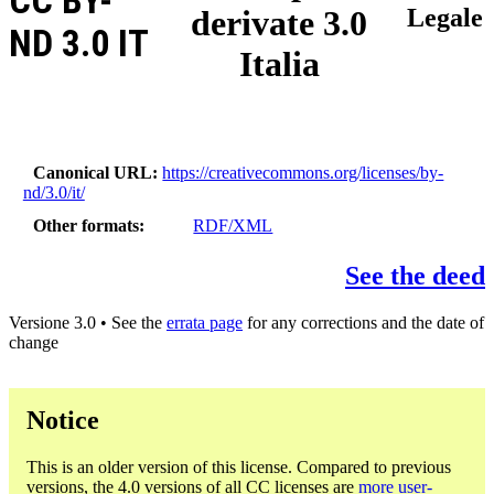
CC BY-
derivate 3.0
Legale
ND 3.0 IT
Italia
Canonical URL
https://creativecommons.org/licenses/by-
nd/3.0/it/
Other formats
RDF/XML
See the deed
Versione 3.0 • See the
errata page
for any corrections and the date of
change
Notice
This is an older version of this license. Compared to previous
versions, the 4.0 versions of all CC licenses are
more user-