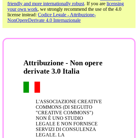
friendly and more internationally robust
. If you are
licensing
your own work
, we strongly recommend the use of the 4.0
license instead:
Codice Legale - Attribuzione-
NonOpereDerivate 4.0 Internazionale
Attribuzione - Non opere
derivate 3.0 Italia
L'ASSOCIAZIONE CREATIVE
COMMONS (DI SEGUITO
"CREATIVE COMMONS")
NON È UNO STUDIO
LEGALE E NON FORNISCE
SERVIZI DI CONSULENZA
LEGALE. LA