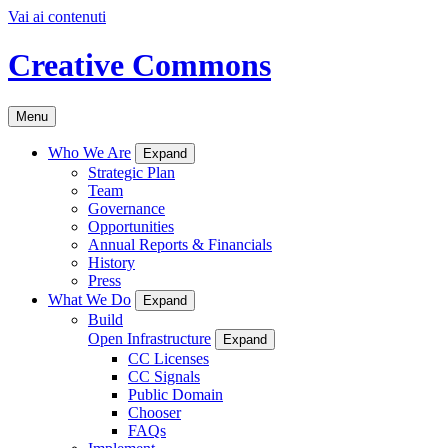
Vai ai contenuti
Creative Commons
Menu
Who We Are
Expand
Strategic Plan
Team
Governance
Opportunities
Annual Reports & Financials
History
Press
What We Do
Expand
Build
Open Infrastructure
Expand
CC Licenses
CC Signals
Public Domain
Chooser
FAQs