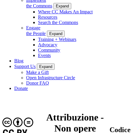
Implement
the Commons
Expand
Where CC Makes An Impact
Resources
Search the Commons
Engage
the People
Expand
Training + Webinars
Advocacy
Community
Events
Blog
Support Us
Expand
Make a Gift
Open Infrastructure Circle
Donor FAQ
Donate
Attribuzione -
Non opere
Codice