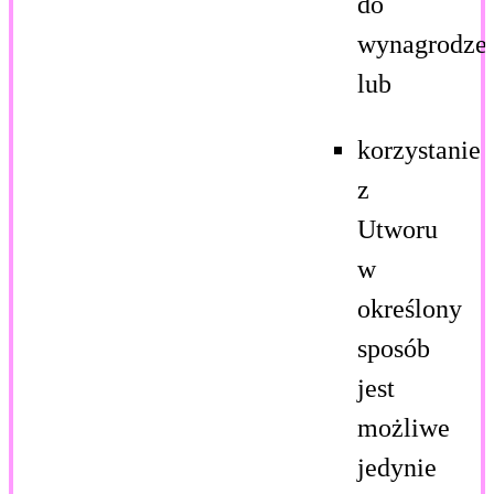
do
wynagrodzen
lub
korzystanie
z
Utworu
w
określony
sposób
jest
możliwe
jedynie