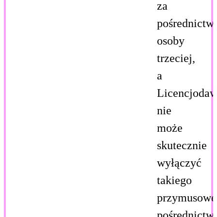
za
pośrednict
osoby
trzeciej,
a
Licencjoda
nie
może
skutecznie
wyłączyć
takiego
przymusowe
pośrednictw