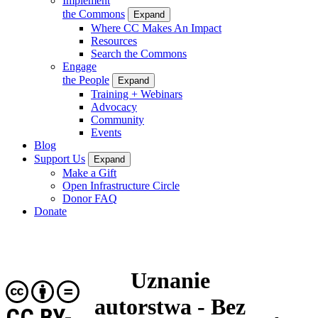
Implement
the Commons
Expand
Where CC Makes An Impact
Resources
Search the Commons
Engage
the People
Expand
Training + Webinars
Advocacy
Community
Events
Blog
Support Us
Expand
Make a Gift
Open Infrastructure Circle
Donor FAQ
Donate
Uznanie
autorstwa - Bez
CC BY-