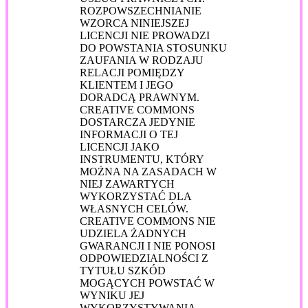
ROZPOWSZECHNIANIE
WZORCA NINIEJSZEJ
LICENCJI NIE PROWADZI
DO POWSTANIA STOSUNKU
ZAUFANIA W RODZAJU
RELACJI POMIĘDZY
KLIENTEM I JEGO
DORADCĄ PRAWNYM.
CREATIVE COMMONS
DOSTARCZA JEDYNIE
INFORMACJI O TEJ
LICENCJI JAKO
INSTRUMENTU, KTÓRY
MOŻNA NA ZASADACH W
NIEJ ZAWARTYCH
WYKORZYSTAĆ DLA
WŁASNYCH CELÓW.
CREATIVE COMMONS NIE
UDZIELA ŻADNYCH
GWARANCJI I NIE PONOSI
ODPOWIEDZIALNOŚCI Z
TYTUŁU SZKÓD
MOGĄCYCH POWSTAĆ W
WYNIKU JEJ
WYKORZYSTYWANIA.