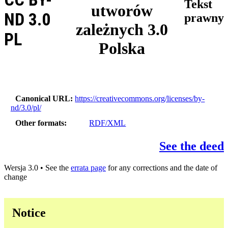
Tekst
utworów
ND 3.0
prawny
zależnych 3.0
PL
Polska
Canonical URL
https://creativecommons.org/licenses/by-
nd/3.0/pl/
Other formats
RDF/XML
See the deed
Wersja 3.0 • See the
errata page
for any corrections and the date of
change
Notice