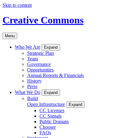
Skip to content
Creative Commons
Menu
Who We Are
Expand
Strategic Plan
Team
Governance
Opportunities
Annual Reports & Financials
History
Press
What We Do
Expand
Build
Open Infrastructure
Expand
CC Licenses
CC Signals
Public Domain
Chooser
FAQs