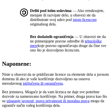
Deliti pod istim uslovima
— Ako remiksujete,
menjate ili razvijate delo, u obavezi ste da
distribuirate svoj udeo pod
istom licencom
originalnog dela.
Bez dodatnih ograničenja
— U obavezi ste da
ne primenjujete pravne odredbe ili
tehnološke
mere
koje pravno ograničavaju druge da čine sve
ono što je dozvoljeno licencom.
Napomene:
Niste u obavezi da se pridržavate licence za elemente dela u javnom
domenu ili ako je vaše korišćenje dozvoljeno na osnovu
merodavnog
isključenja ili ograničenja
.
Bez jemstava. Moguće je da vam licenca ne daje sve potrebne
dozvole za nameravano korišćenje. Na primer, druga prava kao što
su
izlaganje javnosti, prava privatnosti ili moralna prava
mogu da
ograniče način vašeg korišćenja dela.