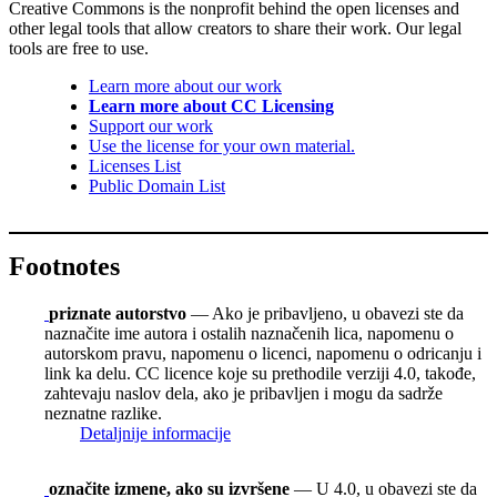
Creative Commons is the nonprofit behind the open licenses and
other legal tools that allow creators to share their work. Our legal
tools are free to use.
Learn more about our work
Learn more about CC Licensing
Support our work
Use the license for your own material.
Licenses List
Public Domain List
Footnotes
priznate autorstvo
— Ako je pribavljeno, u obavezi ste da
naznačite ime autora i ostalih naznačenih lica, napomenu o
autorskom pravu, napomenu o licenci, napomenu o odricanju i
link ka delu. CC licence koje su prethodile verziji 4.0, takođe,
zahtevaju naslov dela, ako je pribavljen i mogu da sadrže
neznatne razlike.
Detaljnije informacije
označite izmene, ako su izvršene
— U 4.0, u obavezi ste da