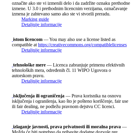
označite ako ste vi izmenili delo i da zadržite oznaku prethodne
izmene. U 3.0 i prethodnim licencnim verzijama, označavanje
izmena je zahtevano samo ako ste vi stvorili preradu.
Marking guide
Detaljnije informacije
istom licencom
— You may also use a license listed as
compatible at
https://creativecommons.org/compatiblelicenses
Detaljnije informacije
tehnološke mere
— Licenca zabranjuje primenu efektivnih
tehnoloških mera, određenih čl. 11 WIPO Ugovora o
autorskom pravu.
Detaljnije informacije
isključenja ili ograničenja
— Prava korisnika na osnovu
isključenja i ogranilenja, kao što je pošteno korišćenje, fair use
ili fair dealing, ne podležu pravnom dejstvu CC licenci.
Detaljnije informacije
izlaganje javnosti, prava privatnosti ili moralna prava
—
Možda će biti potrebno da pribavite dodatne dozvole pre