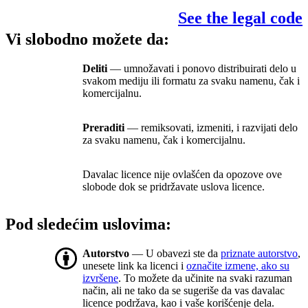
See the legal code
Vi slobodno možete da:
Deliti
— umnožavati i ponovo distribuirati delo u
svakom mediju ili formatu za svaku namenu, čak i
komercijalnu.
Preraditi
— remiksovati, izmeniti, i razvijati delo
za svaku namenu, čak i komercijalnu.
Davalac licence nije ovlašćen da opozove ove
slobode dok se pridržavate uslova licence.
Pod sledećim uslovima:
Autorstvo
— U obavezi ste da
priznate autorstvo
,
unesete link ka licenci i
označite izmene, ako su
izvršene
. To možete da učinite na svaki razuman
način, ali ne tako da se sugeriše da vas davalac
licence podržava, kao i vaše korišćenje dela.