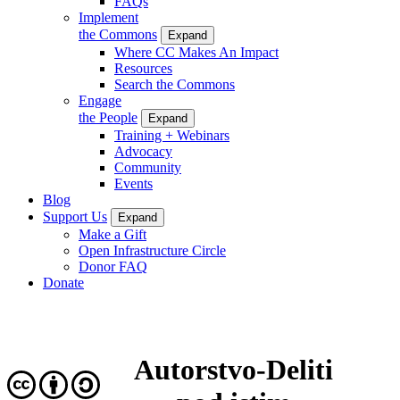
FAQs
Implement
the Commons
Expand
Where CC Makes An Impact
Resources
Search the Commons
Engage
the People
Expand
Training + Webinars
Advocacy
Community
Events
Blog
Support Us
Expand
Make a Gift
Open Infrastructure Circle
Donor FAQ
Donate
Autorstvo-Deliti