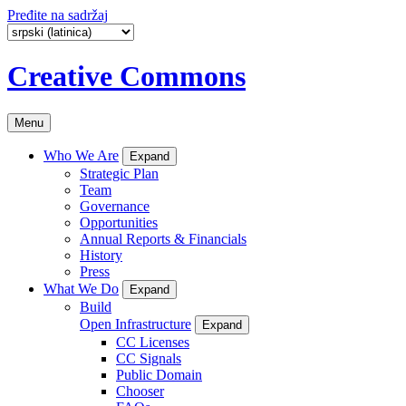
Pređite na sadržaj
Creative Commons
Menu
Who We Are
Expand
Strategic Plan
Team
Governance
Opportunities
Annual Reports & Financials
History
Press
What We Do
Expand
Build
Open Infrastructure
Expand
CC Licenses
CC Signals
Public Domain
Chooser