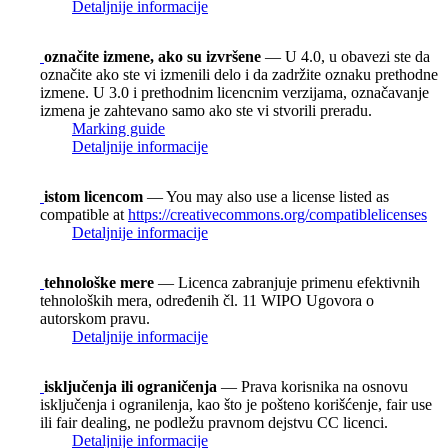
Detaljnije informacije
označite izmene, ako su izvršene
— U 4.0, u obavezi ste da
označite ako ste vi izmenili delo i da zadržite oznaku prethodne
izmene. U 3.0 i prethodnim licencnim verzijama, označavanje
izmena je zahtevano samo ako ste vi stvorili preradu.
Marking guide
Detaljnije informacije
istom licencom
— You may also use a license listed as
compatible at
https://creativecommons.org/compatiblelicenses
Detaljnije informacije
tehnološke mere
— Licenca zabranjuje primenu efektivnih
tehnoloških mera, određenih čl. 11 WIPO Ugovora o
autorskom pravu.
Detaljnije informacije
isključenja ili ograničenja
— Prava korisnika na osnovu
isključenja i ogranilenja, kao što je pošteno korišćenje, fair use
ili fair dealing, ne podležu pravnom dejstvu CC licenci.
Detaljnije informacije