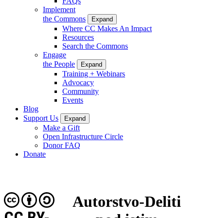
FAQs
Implement
the Commons
Expand
Where CC Makes An Impact
Resources
Search the Commons
Engage
the People
Expand
Training + Webinars
Advocacy
Community
Events
Blog
Support Us
Expand
Make a Gift
Open Infrastructure Circle
Donor FAQ
Donate
Autorstvo-Deliti
CC BY-