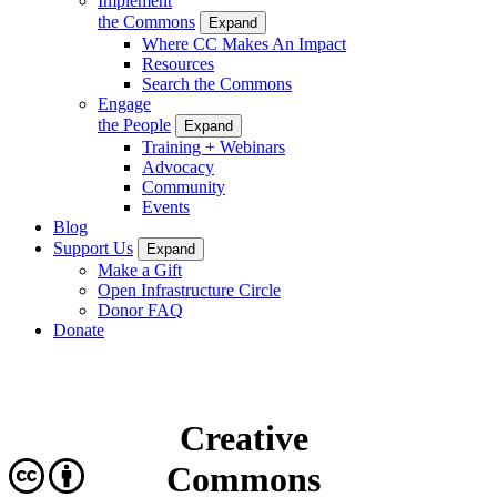
Implement
the Commons
Expand
Where CC Makes An Impact
Resources
Search the Commons
Engage
the People
Expand
Training + Webinars
Advocacy
Community
Events
Blog
Support Us
Expand
Make a Gift
Open Infrastructure Circle
Donor FAQ
Donate
Creative
Commons