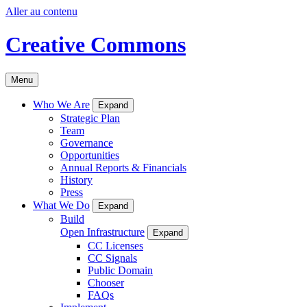
Aller au contenu
Creative Commons
Menu
Who We Are
Expand
Strategic Plan
Team
Governance
Opportunities
Annual Reports & Financials
History
Press
What We Do
Expand
Build
Open Infrastructure
Expand
CC Licenses
CC Signals
Public Domain
Chooser
FAQs