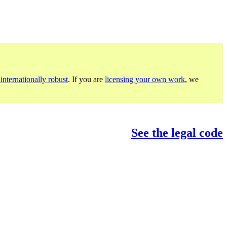
internationally robust
. If you are
licensing your own work
, we
See the legal code