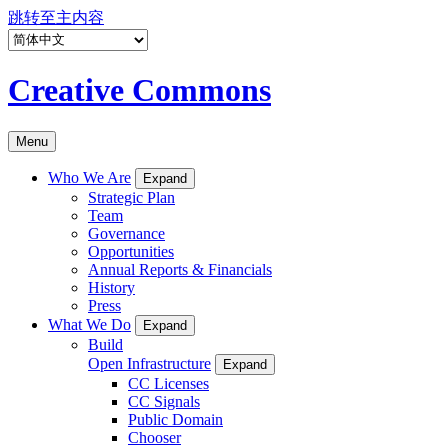
跳转至主内容
Creative Commons
Menu
Who We Are
Expand
Strategic Plan
Team
Governance
Opportunities
Annual Reports & Financials
History
Press
What We Do
Expand
Build
Open Infrastructure
Expand
CC Licenses
CC Signals
Public Domain
Chooser