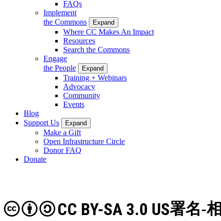
FAQs
Implement
the Commons
Expand
Where CC Makes An Impact
Resources
Search the Commons
Engage
the People
Expand
Training + Webinars
Advocacy
Community
Events
Blog
Support Us
Expand
Make a Gift
Open Infrastructure Circle
Donor FAQ
Donate
CC BY-SA 3.0 US
署名-相