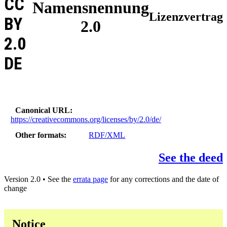
CC
Namensnennung
Lizenzvertrag
BY
2.0
2.0
DE
Canonical URL
https://creativecommons.org/licenses/by/2.0/de/
Other formats
RDF/XML
See the deed
Version 2.0 • See the
errata page
for any corrections and the date of
change
Notice