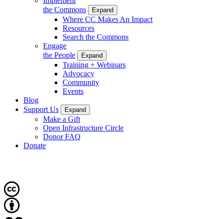
Implement
the Commons
Expand
Where CC Makes An Impact
Resources
Search the Commons
Engage
the People
Expand
Training + Webinars
Advocacy
Community
Events
Blog
Support Us
Expand
Make a Gift
Open Infrastructure Circle
Donor FAQ
Donate