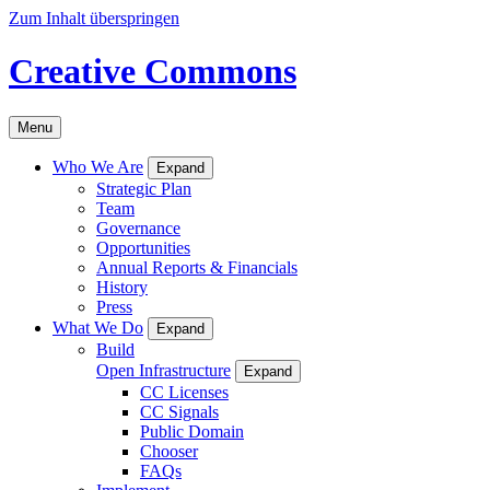
Zum Inhalt überspringen
Creative Commons
Menu
Who We Are
Expand
Strategic Plan
Team
Governance
Opportunities
Annual Reports & Financials
History
Press
What We Do
Expand
Build
Open Infrastructure
Expand
CC Licenses
CC Signals
Public Domain
Chooser
FAQs