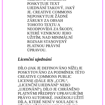
POSKYTUJE TEXT
UJEDNÁNÍ TAKOVÝ, JAKÝ
JE. CREATIVE COMMONS
NEPOSKYTUJE ŽÁDNÉ
ZÁRUKY ZA OBSAH
TOHOTO TEXTU A
NEODPOVÍDÁ ZA ŠKODY,
KTERÉ VZNIKNOU JEHO
UŽITÍM, NAD MINIMÁLNÍ
ROZSAH STANOVENÝ
PLATNOU PRÁVNÍ
ÚPRAVOU.
Licenční ujednání
DÍLO (JAK JE DEFINOVÁNO NÍŽE) JE
POSKYTOVÁNO ZA PODMÍNEK TÉTO
CREATIVE COMMONS PUBLIC
LICENSE (DÁLE JEN „CCPL“,
„LICENČNÍ UJEDNÁNÍ“ NEBO
„UJEDNÁNÍ“). DÍLO JE CHRÁNĚNO
PLATNÝMI PŘEDPISY UPRAVUJÍCÍMI
PRÁVO AUTORSKÉ. JAKÉKOLI UŽITÍ
DÍLA, KTERÉ NENÍ V SOULADU S