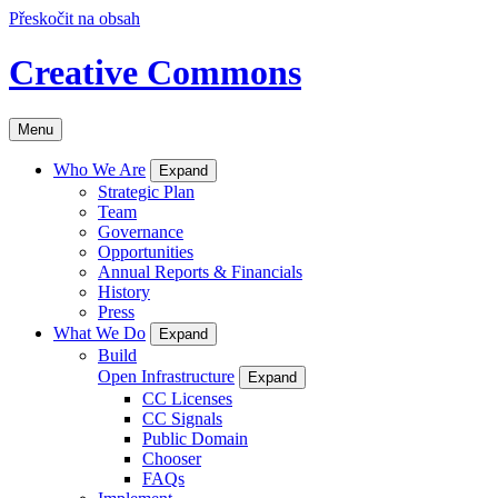
Přeskočit na obsah
Creative Commons
Menu
Who We Are
Expand
Strategic Plan
Team
Governance
Opportunities
Annual Reports & Financials
History
Press
What We Do
Expand
Build
Open Infrastructure
Expand
CC Licenses
CC Signals
Public Domain
Chooser
FAQs