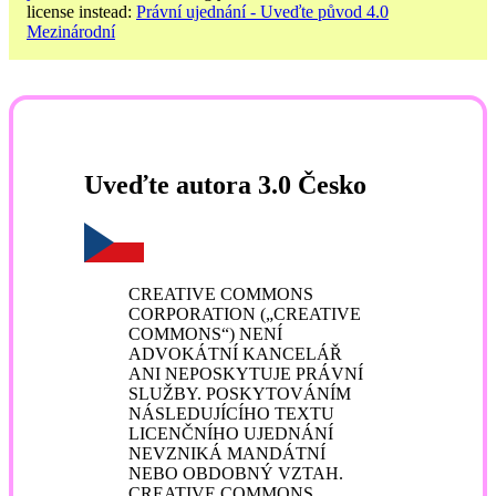
license instead:
Právní ujednání - Uveďte původ 4.0
Mezinárodní
Uveďte autora 3.0 Česko
CREATIVE COMMONS
CORPORATION („CREATIVE
COMMONS“) NENÍ
ADVOKÁTNÍ KANCELÁŘ
ANI NEPOSKYTUJE PRÁVNÍ
SLUŽBY. POSKYTOVÁNÍM
NÁSLEDUJÍCÍHO TEXTU
LICENČNÍHO UJEDNÁNÍ
NEVZNIKÁ MANDÁTNÍ
NEBO OBDOBNÝ VZTAH.
CREATIVE COMMONS