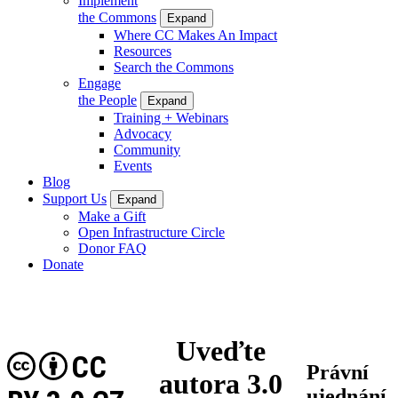
Implement
the Commons
Expand
Where CC Makes An Impact
Resources
Search the Commons
Engage
the People
Expand
Training + Webinars
Advocacy
Community
Events
Blog
Support Us
Expand
Make a Gift
Open Infrastructure Circle
Donor FAQ
Donate
Uveďte
CC
Právní
autora 3.0
ujednání