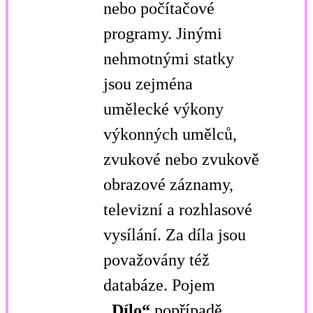
nebo počítačové
programy. Jinými
nehmotnými statky
jsou zejména
umělecké výkony
výkonných umělců,
zvukové nebo zvukově
obrazové záznamy,
televizní a rozhlasové
vysílání. Za díla jsou
považovány též
databáze. Pojem
„Dílo“
popřípadě