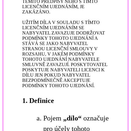
TĚMITO PŘEDPISY NEBO S TÍMTO
LICENČNÍM UJEDNÁNÍM, JE
ZAKÁZÁNO.
UŽITÍM DÍLA V SOULADU S TÍMTO
LICENČNÍM UJEDNÁNÍM SE
NABYVATEL ZAVAZUJE DODRŽOVAT
PODMÍNKY TOHOTO UJEDNÁNÍ A
STÁVÁ SE JAKO NABYVATEL
STRANOU LICENČNÍ SMLOUVY V
ROZSAHU, V JAKÉM PODMÍNKY
TOHOTO UJEDNÁNÍ NABYVATELE
SMLUVNĚ ZAVAZUJÍ. POSKYTOVATEL
POSKYTUJE NABYVATELI LICENCI K
DÍLU JEN POKUD NABYVATEL
BEZPODMÍNEČNĚ AKCEPTUJE
PODMÍNKY TOHOTO UJEDNÁNÍ.
1. Definice
Pojem
„dílo“
označuje
pro účely tohoto