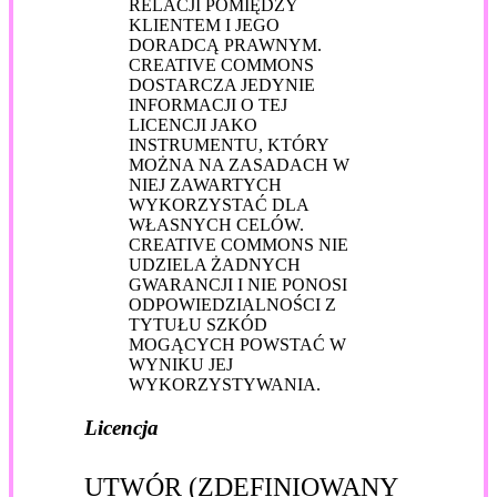
RELACJI POMIĘDZY
KLIENTEM I JEGO
DORADCĄ PRAWNYM.
CREATIVE COMMONS
DOSTARCZA JEDYNIE
INFORMACJI O TEJ
LICENCJI JAKO
INSTRUMENTU, KTÓRY
MOŻNA NA ZASADACH W
NIEJ ZAWARTYCH
WYKORZYSTAĆ DLA
WŁASNYCH CELÓW.
CREATIVE COMMONS NIE
UDZIELA ŻADNYCH
GWARANCJI I NIE PONOSI
ODPOWIEDZIALNOŚCI Z
TYTUŁU SZKÓD
MOGĄCYCH POWSTAĆ W
WYNIKU JEJ
WYKORZYSTYWANIA.
Licencja
UTWÓR (ZDEFINIOWANY