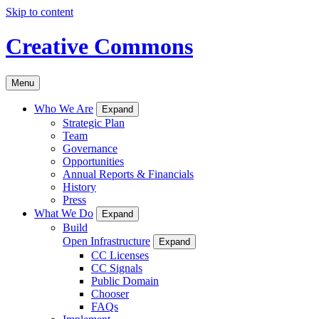
Skip to content
Creative Commons
Menu
Who We Are
Expand
Strategic Plan
Team
Governance
Opportunities
Annual Reports & Financials
History
Press
What We Do
Expand
Build
Open Infrastructure
Expand
CC Licenses
CC Signals
Public Domain
Chooser
FAQs