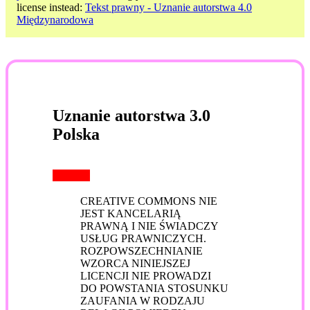
license instead:
Tekst prawny - Uznanie autorstwa 4.0
Międzynarodowa
Uznanie autorstwa 3.0
Polska
CREATIVE COMMONS NIE
JEST KANCELARIĄ
PRAWNĄ I NIE ŚWIADCZY
USŁUG PRAWNICZYCH.
ROZPOWSZECHNIANIE
WZORCA NINIEJSZEJ
LICENCJI NIE PROWADZI
DO POWSTANIA STOSUNKU
ZAUFANIA W RODZAJU