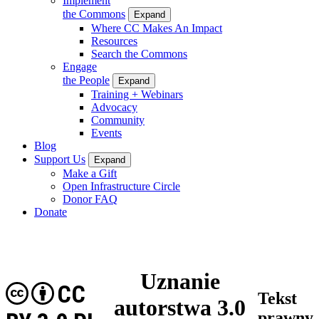
Implement
the Commons
Expand
Where CC Makes An Impact
Resources
Search the Commons
Engage
the People
Expand
Training + Webinars
Advocacy
Community
Events
Blog
Support Us
Expand
Make a Gift
Open Infrastructure Circle
Donor FAQ
Donate
Uznanie
CC
Tekst
autorstwa 3.0
prawny