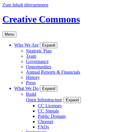
Zum Inhalt überspringen
Creative Commons
Menu
Who We Are
Expand
Strategic Plan
Team
Governance
Opportunities
Annual Reports & Financials
History
Press
What We Do
Expand
Build
Open Infrastructure
Expand
CC Licenses
CC Signals
Public Domain
Chooser
FAQs