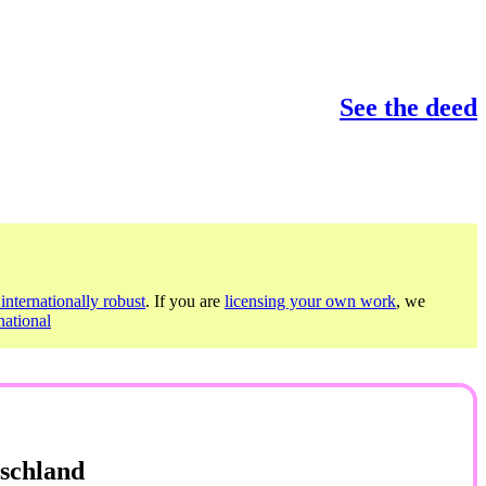
See the deed
internationally robust
. If you are
licensing your own work
, we
ational
schland