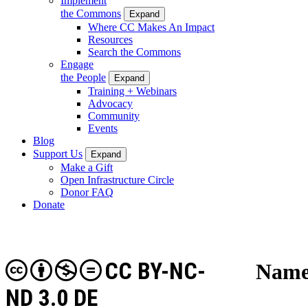
Implement
the Commons
Expand
Where CC Makes An Impact
Resources
Search the Commons
Engage
the People
Expand
Training + Webinars
Advocacy
Community
Events
Blog
Support Us
Expand
Make a Gift
Open Infrastructure Circle
Donor FAQ
Donate
CC BY-NC-
Name
ND 3.0 DE