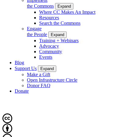
Implement
the Commons
Expand
Where CC Makes An Impact
Resources
Search the Commons
Engage
the People
Expand
Training + Webinars
Advocacy
Community
Events
Blog
Support Us
Expand
Make a Gift
Open Infrastructure Circle
Donor FAQ
Donate