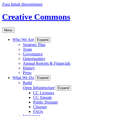
Zum Inhalt überspringen
Creative Commons
Menu
Who We Are
Expand
Strategic Plan
Team
Governance
Opportunities
Annual Reports & Financials
History
Press
What We Do
Expand
Build
Open Infrastructure
Expand
CC Licenses
CC Signals
Public Domain
Chooser
FAQs