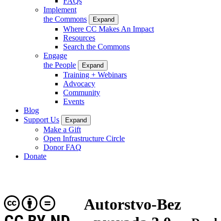
FAQs
Implement
the Commons
Expand
Where CC Makes An Impact
Resources
Search the Commons
Engage
the People
Expand
Training + Webinars
Advocacy
Community
Events
Blog
Support Us
Expand
Make a Gift
Open Infrastructure Circle
Donor FAQ
Donate
Autorstvo-Bez