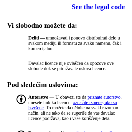
See the legal code
Vi slobodno možete da:
Deliti
— umnožavati i ponovo distribuirati delo u
svakom mediju ili formatu za svaku namenu, čak i
komercijalnu.
Davalac licence nije ovlašćen da opozove ove
slobode dok se pridržavate uslova licence.
Pod sledećim uslovima:
Autorstvo
— U obavezi ste da
priznate autorstvo
,
unesete link ka licenci i
označite izmene, ako su
izvršene
. To možete da učinite na svaki razuman
način, ali ne tako da se sugeriše da vas davalac
licence podržava, kao i vaše korišćenje dela.