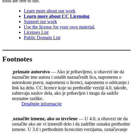
tools are free to use.
Learn more about our work
Learn more about CC Licensing
Support our work
Use the license for your own material.
Licenses List
Public Domain List
Footnotes
priznate autorstvo
— Ako je pribavljeno, u obavezi ste da
naznačite ime autora i ostalih naznačenih lica, napomenu o
autorskom pravu, napomenu o licenci, napomenu o odricanju i
link ka delu. CC licence koje su prethodile verziji 4.0, takođe,
zahtevaju naslov dela, ako je pribavljen i mogu da sadrže
neznatne razlike.
Detaljnije informacije
označite izmene, ako su izvršene
— U 4.0, u obavezi ste da
označite ako ste vi izmenili delo i da zadržite oznaku prethodne
izmene. U 3.0 i prethodnim licencnim verzijama, označavanje