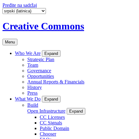
Pređite na sadržaj
Creative Commons
Menu
Who We Are
Expand
Strategic Plan
Team
Governance
Opportunities
Annual Reports & Financials
History
Press
What We Do
Expand
Build
Open Infrastructure
Expand
CC Licenses
CC Signals
Public Domain
Chooser