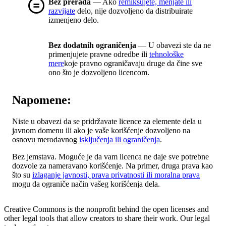
Bez prerada
— Ako
remiksujete, menjate ili
razvijate
delo, nije dozvoljeno da distribuirate
izmenjeno delo.
Bez dodatnih ograničenja
— U obavezi ste da ne
primenjujete pravne odredbe ili
tehnološke
mere
koje pravno ograničavaju druge da čine sve
ono što je dozvoljeno licencom.
Napomene:
Niste u obavezi da se pridržavate licence za elemente dela u
javnom domenu ili ako je vaše korišćenje dozvoljeno na
osnovu merodavnog
isključenja ili ograničenja
.
Bez jemstava. Moguće je da vam licenca ne daje sve potrebne
dozvole za nameravano korišćenje. Na primer, druga prava kao
što su
izlaganje javnosti, prava privatnosti ili moralna prava
mogu da ograniče način vašeg korišćenja dela.
Creative Commons is the nonprofit behind the open licenses and
other legal tools that allow creators to share their work. Our legal