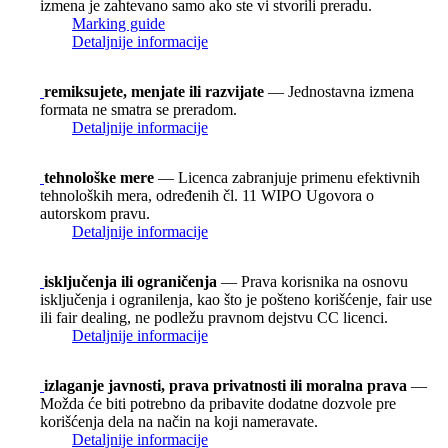
izmena je zahtevano samo ako ste vi stvorili preradu.
Marking guide
Detaljnije informacije
remiksujete, menjate ili razvijate
— Jednostavna izmena
formata ne smatra se preradom.
Detaljnije informacije
tehnološke mere
— Licenca zabranjuje primenu efektivnih
tehnoloških mera, određenih čl. 11 WIPO Ugovora o
autorskom pravu.
Detaljnije informacije
isključenja ili ograničenja
— Prava korisnika na osnovu
isključenja i ogranilenja, kao što je pošteno korišćenje, fair use
ili fair dealing, ne podležu pravnom dejstvu CC licenci.
Detaljnije informacije
izlaganje javnosti, prava privatnosti ili moralna prava
—
Možda će biti potrebno da pribavite dodatne dozvole pre
korišćenja dela na način na koji nameravate.
Detaljnije informacije