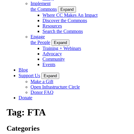
Implement
the Commons
Expand
Where CC Makes An Impact
Discover the Commons
Resources
Search the Commons
Engage
the People
Expand
Training + Webinars
Advocacy
Community
Events
Blog
Support Us
Expand
Make a Gift
Open Infrastructure Circle
Donor FAQ
Donate
Tag:
FTA
Categories