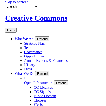
Skip to content
Creative Commons
Menu
Who We Are
Expand
Strategic Plan
Team
Governance
Opportunities
Annual Reports & Financials
History
Press
What We Do
Expand
Build
Open Infrastructure
Expand
CC Licenses
CC Signals
Public Domain
Chooser
FAQs