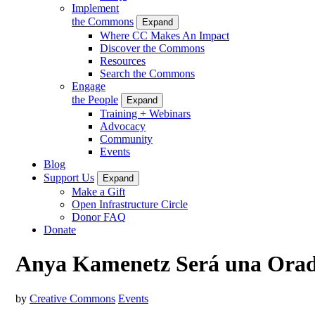
Implement
the Commons
Expand
Where CC Makes An Impact
Discover the Commons
Resources
Search the Commons
Engage
the People
Expand
Training + Webinars
Advocacy
Community
Events
Blog
Support Us
Expand
Make a Gift
Open Infrastructure Circle
Donor FAQ
Donate
Anya Kamenetz Será una Orad
by
Creative Commons
Events