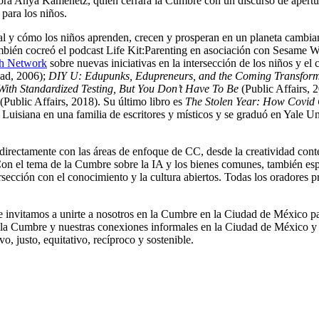
tora Anya Kamenetz, quien cerrará la Cumbre con un discurso de apertur
 para los niños.
onal y cómo los niños aprenden, crecen y prosperan en un planeta cambia
mbién cocreó el podcast Life Kit:Parenting en asociación con Sesame
th Network
sobre nuevas iniciativas en la intersección de los niños y el
ad, 2006);
DIY U: Edupunks, Edupreneurs, and the Coming Transform
ith Standardized Testing, But You Don’t Have To Be
(Public Affairs, 
(Public Affairs, 2018). Su último libro es
The Stolen Year: How Covid 
Luisiana en una familia de escritores y místicos y se graduó en Yale U
 directamente con las áreas de enfoque de CC, desde la creatividad con
. Con el tema de la Cumbre sobre la IA y los bienes comunes, también es
ntersección con el conocimiento y la cultura abiertos. Todas los oradore
 Te invitamos a unirte a nosotros en la Cumbre en la Ciudad de México 
 la Cumbre y nuestras conexiones informales en la Ciudad de México y en
vo, justo, equitativo, recíproco y sostenible.