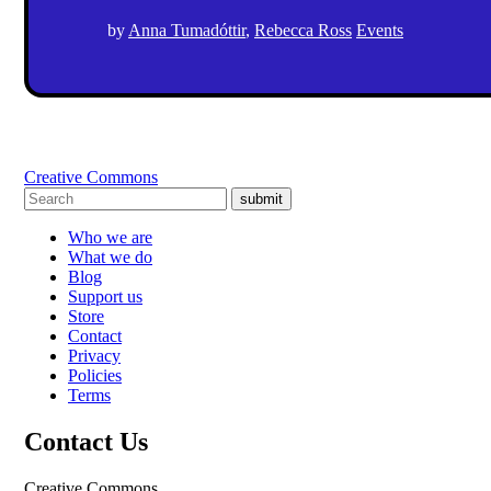
by
Anna Tumadóttir
,
Rebecca Ross
Events
Creative Commons
submit
Who we are
What we do
Blog
Support us
Store
Contact
Privacy
Policies
Terms
Contact Us
Creative Commons