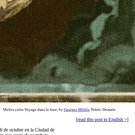
Melies color Voyage dans la lune, by
Georges Méliès
, Public Domain.
[
read this post in English >
]
 6 de octubre en la Ciudad de