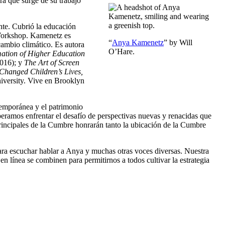
a que surge de su trabajo
nte. Cubrió la educación
 Workshop. Kamenetz es
“
Anya Kamenetz
” by Will
 cambio climático. Es autora
O’Hare.
ation of Higher Education
2016); y
The Art of Screen
Changed Children’s Lives,
niversity. Vive en Brooklyn
temporánea y el patrimonio
peramos enfrentar el desafío de perspectivas nuevas y renacidas que
s principales de la Cumbre honrarán tanto la ubicación de la Cumbre
para escuchar hablar a Anya y muchas otras voces diversas. Nuestra
 línea se combinen para permitirnos a todos cultivar la estrategia