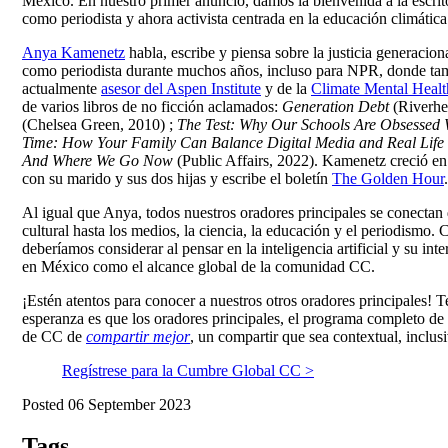
México. En nuestro primer anuncio, damos la bienvenida a la escri
como periodista y ahora activista centrada en la educación climática
Anya Kamenetz
habla, escribe y piensa sobre la justicia generaci
como periodista durante muchos años, incluso para NPR, donde ta
actualmente
asesor del Aspen Institute
y de la
Climate Mental Heal
de varios libros de no ficción aclamados:
Generation Debt
(Riverhe
(Chelsea Green, 2010) ;
The Test: Why Our Schools Are Obsessed W
Time: How Your Family Can Balance Digital Media and Real Life
And Where We Go Now
(Public Affairs, 2022). Kamenetz creció en 
con su marido y sus dos hijas y escribe el boletín
The Golden Hour
.
Al igual que Anya, todos nuestros oradores principales se conectan
cultural hasta los medios, la ciencia, la educación y el periodismo
deberíamos considerar al pensar en la inteligencia artificial y su i
en México como el alcance global de la comunidad CC.
¡Estén atentos para conocer a nuestros otros oradores principales!
esperanza es que los oradores principales, el programa completo de
de CC de
compartir mejor
, un compartir que sea contextual, inclusi
Regístrese para la Cumbre Global CC >
Posted 06 September 2023
Tags