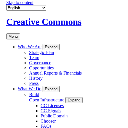
Skip to content
Creative Commons
Menu
Who We Are
Expand
Strategic Plan
Team
Governance
Opportunities
Annual Reports & Financials
History
Press
What We Do
Expand
Build
Open Infrastructure
Expand
CC Licenses
CC Signals
Public Domain
Chooser
FAQs