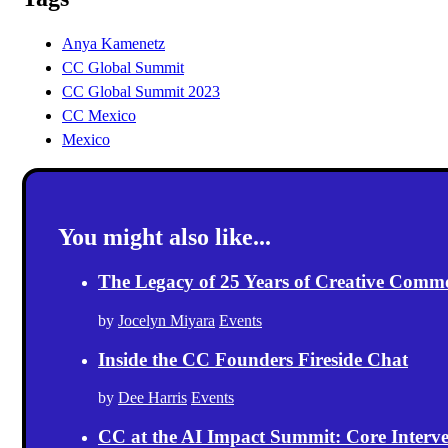
Anya Kamenetz
CC Global Summit
CC Global Summit 2023
CC Mexico
Mexico
You might also like...
The Legacy of 25 Years of Creative Comm
by
Jocelyn Miyara
Events
Inside the CC Founders Fireside Chat
by
Dee Harris
Events
CC at the AI Impact Summit: Core Intervent