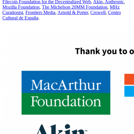
Filecoin Foundation for the Decentralized Web
,
Akin
,
Anthropic
,
Mozilla Foundation
,
The Michelson 20MM Foundation
,
MHz
Curationist
,
Frontiers Media
,
Arnold & Porter
,
Crowell
,
Centro
Cultural de España
.