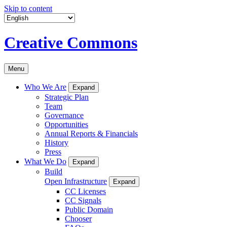
Skip to content
Creative Commons
Menu
Who We Are
Expand
Strategic Plan
Team
Governance
Opportunities
Annual Reports & Financials
History
Press
What We Do
Expand
Build
Open Infrastructure
Expand
CC Licenses
CC Signals
Public Domain
Chooser