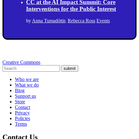
CC at the AI Impact Summit: Core
Interventions for the Public Interest
by
Anna Tumadóttir
,
Rebecca Ross
Events
Creative Commons
submit
Who we are
What we do
Blog
Support us
Store
Contact
Privacy
Policies
Terms
Contact Us